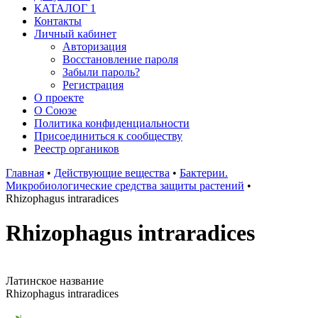
КАТАЛОГ 1
Контакты
Личный кабинет
Авторизация
Восстановление пароля
Забыли пароль?
Регистрация
О проекте
О Союзе
Политика конфиденциальности
Присоединиться к сообществу
Реестр органиков
Главная
•
Действующие вещества
•
Бактерии.
Микробиологические средства защиты растений
•
Rhizophagus intraradices
Rhizophagus intraradices
Латинское название
Rhizophagus intraradices