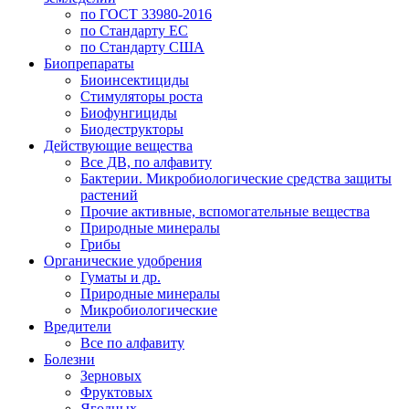
по ГОСТ 33980-2016
по Стандарту ЕС
по Стандарту США
Биопрепараты
Биоинсектициды
Стимуляторы роста
Биофунгициды
Биодеструкторы
Действующие вещества
Все ДВ, по алфавиту
Бактерии. Микробиологические средства защиты
растений
Прочие активные, вспомогательные вещества
Природные минералы
Грибы
Органические удобрения
Гуматы и др.
Природные минералы
Микробиологические
Вредители
Все по алфавиту
Болезни
Зерновых
Фруктовых
Ягодных