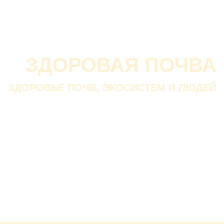
О проекте
О Союзе
Новости
Анонсы
Контакты
ЗДОРОВАЯ ПОЧВА
ЗДОРОВЬЕ ПОЧВ, ЭКОСИСТЕМ И ЛЮДЕЙ
Почва дороже золота.
Без золота люди прожить
смогли бы, а без почвы — нет.
В. ДОКУЧАЕВ
Русский ученый-почвовед