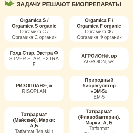
ЗАДАЧУ РЕШАЮТ БИОПРЕПАРАТЫ
Orgamica S /
Orgamica F /
Orgamica S organic
Orgamica F organic
Оргамика С /
Оргамика Ф /
Оргамика С органик
Оргамика Ф органик
Голд Стар, Экстра Ф
АГРОИОН®, вр
SILVER STAR, EXTRA
AGROION, ws
F
Природный
РИЗОПЛАН®, ж
биорегулятор
RISOPLAN
«ЭМ-5»
EM-5
Татфармат
Татфармат
(Флавобактерин),
(Майский), Марки:
Марки: А, Б
А,Б
Tatfarmat
Tatfarmat (Majskij)