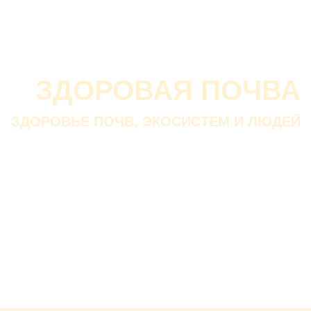
О проекте
О Союзе
Новости
Анонсы
Контакты
ЗДОРОВАЯ ПОЧВА
ЗДОРОВЬЕ ПОЧВ, ЭКОСИСТЕМ И ЛЮДЕЙ
Почва дороже золота.
Без золота люди прожить
смогли бы, а без почвы — нет.
В. ДОКУЧАЕВ
Русский ученый-почвовед