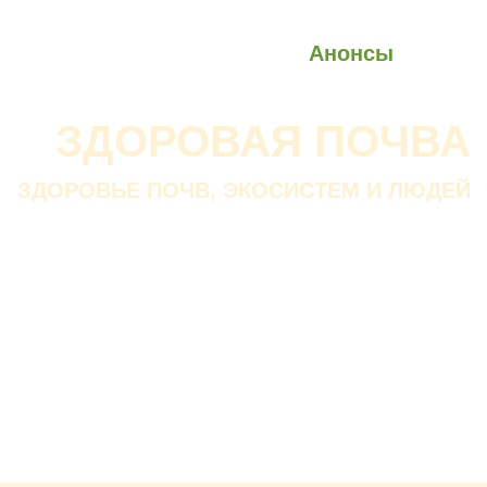
О проекте
О Союзе
Новости
Анонсы
Контакты
ЗДОРОВАЯ ПОЧВА
ЗДОРОВЬЕ ПОЧВ, ЭКОСИСТЕМ И ЛЮДЕЙ
Почва дороже золота.
Без золота люди прожить
смогли бы, а без почвы — нет.
В. ДОКУЧАЕВ
Русский ученый-почвовед