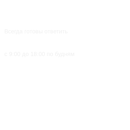
info@soz.bio
Всегда готовы ответить
+7 (495) 136-99-71
с 9:00 до 18:00 по будням
ПРАКТИЧЕСКИЕ БИОЛОГИЧЕСКИЕ И
ОРГАНИЧЕСКИЕ РЕШЕНИЯ ДЛЯ
СЕЛЬХОЗПРОИЗВОДИТЕЛЕЙ
С подтверждением
Биопрепараты
на использование в
Биоинсектициды
органическом
Стимуляторы роста
земледелии
Биофунгициды