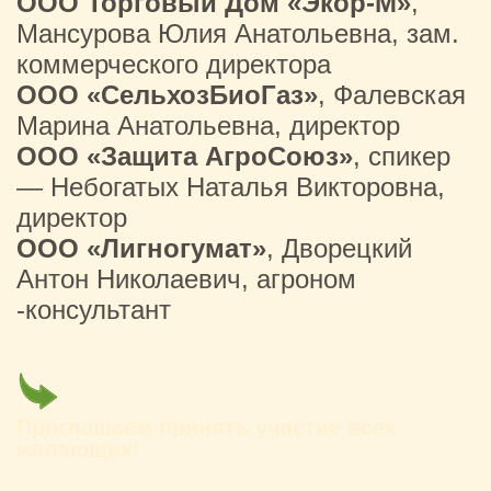
ООО Торговый Дом «Экор-М»
,
Мансурова Юлия Анатольевна, зам.
коммерческого директора
ООО «СельхозБиоГаз»
, Фалевская
Марина Анатольевна, директор
ООО «Защита АгроСоюз»
, спикер
— Небогатых Наталья Викторовна,
директор
ООО «Лигногумат»
, Дворецкий
Антон Николаевич, агроном
-консультант
Приглашаем принять участие всех
желающих!