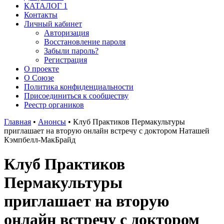
КАТАЛОГ 1
Контакты
Личный кабинет
Авторизация
Восстановление пароля
Забыли пароль?
Регистрация
О проекте
О Союзе
Политика конфиденциальности
Присоединиться к сообществу
Реестр органиков
Главная
•
Анонсы
•
Клуб Практиков Пермакультуры
приглашает на вторую онлайн встречу с доктором Наташей
Кэмпбелл-МакБрайд
Клуб Практиков
Пермакультуры
приглашает на вторую
онлайн встречу с доктором