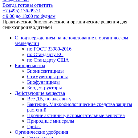
Всегда готовы ответить
+7 (495) 136-99-71
с 9:00 до 18:00 по будням
Практические биологические и органические решения для
сельхозпроизводителей
С подтверждением на использование в органическом
земледелии
по ГОСТ 33980-2016
по Стандарту ЕС
по Стандарту США
Биопрепараты
Биоинсектициды
Стимуляторы роста
Биофунгициды
Биодеструкторы
Действующие вещества
Все ДВ, по алфавиту
Бактерии. Микробиологические средства защиты
растений
Прочие активные, вспомогательные вещества
Природные минералы
Грибы
Органические удобрения
Гуматы и др.