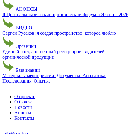
АНОНСЫ
II Центральноазиатский органический форум и Экспо – 2026
ВИДЕО
Сергей Русаков: я создал пространство, которое люблю
Органики
Единый государственный реестр производителей
органической продукции
База знаний
Материалы мероприятий. Документы. Аналитика.
Исследования. Опыты.
О проекте
О Союзе
Новости
Анонсы
Контакты
info@soz.bio