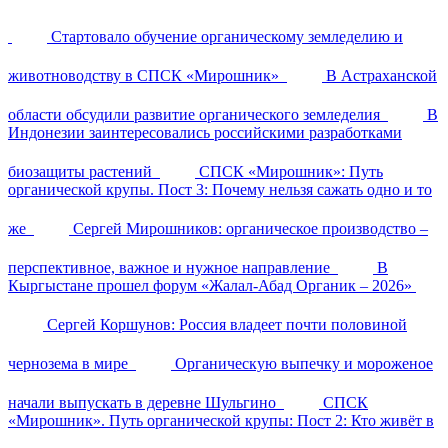
Стартовало обучение органическому земледелию и
животноводству в СПСК «Мирошник»
В Астраханской
области обсудили развитие органического земледелия
В
Индонезии заинтересовались российскими разработками
биозащиты растений
СПСК «Мирошник»: Путь
органической крупы. Пост 3: Почему нельзя сажать одно и то
же
Сергей Мирошников: органическое производство –
перспективное, важное и нужное направление
В
Кыргыстане прошел форум «Жалал-Абад Органик – 2026»
Сергей Коршунов: Россия владеет почти половиной
чернозема в мире
Органическую выпечку и мороженое
начали выпускать в деревне Шульгино
СПСК
«Мирошник». Путь органической крупы: Пост 2: Кто живёт в