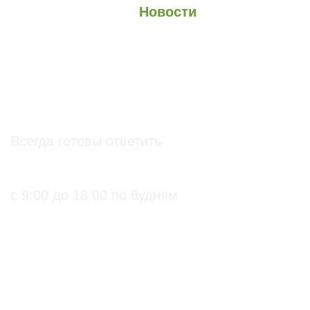
О проекте
О Союзе
Новости
Анонсы
Контакты
info@soz.bio
Всегда готовы ответить
+7 (495) 136-99-71
с 9:00 до 18:00 по будням
ПРАКТИЧЕСКИЕ БИОЛОГИЧЕСКИЕ И
ОРГАНИЧЕСКИЕ РЕШЕНИЯ ДЛЯ
СЕЛЬХОЗПРОИЗВОДИТЕЛЕЙ
С подтверждением
Биопрепараты