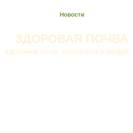
О проекте
О Союзе
Новости
Анонсы
Контакты
ЗДОРОВАЯ ПОЧВА
ЗДОРОВЬЕ ПОЧВ, ЭКОСИСТЕМ И ЛЮДЕЙ
Почва дороже золота.
Без золота люди прожить
смогли бы, а без почвы — нет.
В. ДОКУЧАЕВ
Русский ученый-почвовед