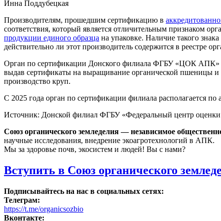
Инна Поддубецкая
Производителям, прошедшим сертификацию в
аккредитованно
соответствия, который является отличительным признаком ор
продукции единого образца
на упаковке. Наличие такого знака
действительно ли этот производитель содержится в реестре ор
Орган по сертификации Донского филиала ФГБУ «ЦОК АПК» акк
выдав сертификаты на выращивание органической пшеницы и п
производство круп.
С 2025 года орган по сертификации филиала располагается по ад
Источник: Донской филиал ФГБУ «Федеральный центр оценки
Союз органического земледелия — независимое общественн
научные исследования, внедрение экоагротехнологий в АПК.
Мы за здоровье почв, экосистем и людей! Вы с нами?
Вступить в Союз органического землед
Подписывайтесь на нас в социальных сетях:
Телеграм:
https://t.me/organicsozbio
Вконтакте: