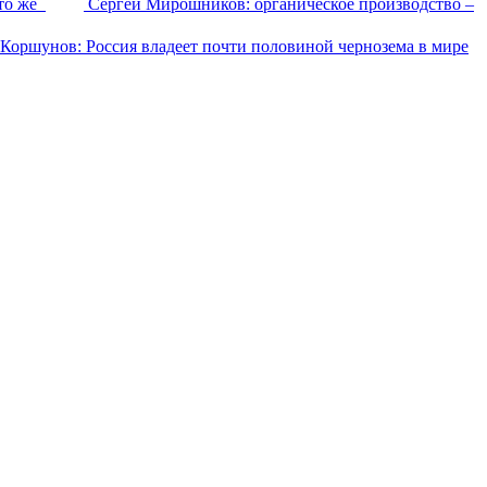
то же
Сергей Мирошников: органическое производство –
Коршунов: Россия владеет почти половиной чернозема в мире