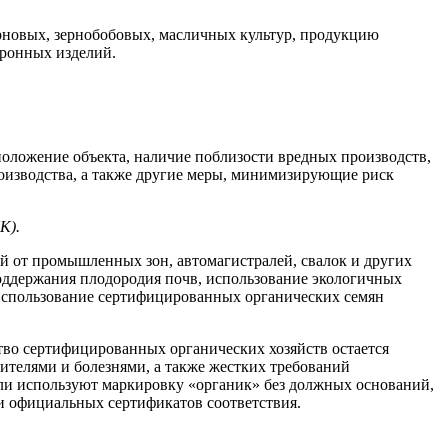
рновых, зернобобовых, масличных культур, продукцию
аронных изделий.
оложение объекта, наличие поблизости вредных производств,
оизводства, а также другие меры, минимизирующие риск
К).
ий от промышленных зон, автомагистралей, свалок и других
оддержания плодородия почв, использование экологичных
 использование сертифицированных органических семян
тво сертифицированных органических хозяйств остается
телями и болезнями, а также жестких требований
ли используют маркировку «органик» без должных оснований,
и официальных сертификатов соответствия.