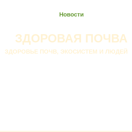
О проекте
О Союзе
Новости
Анонсы
Контакты
ЗДОРОВАЯ ПОЧВА
ЗДОРОВЬЕ ПОЧВ, ЭКОСИСТЕМ И ЛЮДЕЙ
Почва дороже золота.
Без золота люди прожить
смогли бы, а без почвы — нет.
В. ДОКУЧАЕВ
Русский ученый-почвовед