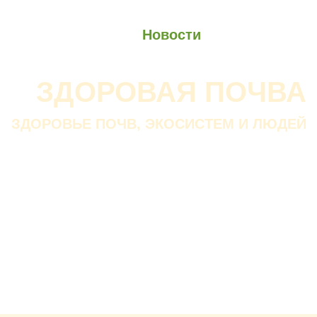
О проекте
О Союзе
Новости
Анонсы
Контакты
ЗДОРОВАЯ ПОЧВА
ЗДОРОВЬЕ ПОЧВ, ЭКОСИСТЕМ И ЛЮДЕЙ
Почва дороже золота.
Без золота люди прожить
смогли бы, а без почвы — нет.
В. ДОКУЧАЕВ
Русский ученый-почвовед