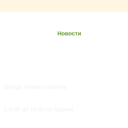
О проекте
О Союзе
Новости
Анонсы
Контакты
info@soz.bio
Всегда готовы ответить
+7 (495) 136-99-71
с 9:00 до 18:00 по будням
ПРАКТИЧЕСКИЕ БИОЛОГИЧЕСКИЕ И