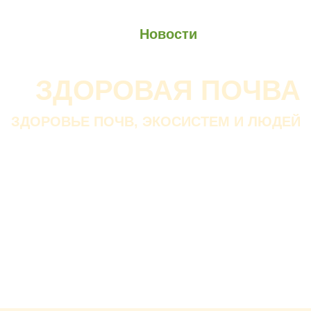
О проекте
О Союзе
Новости
Анонсы
Контакты
ЗДОРОВАЯ ПОЧВА
ЗДОРОВЬЕ ПОЧВ, ЭКОСИСТЕМ И ЛЮДЕЙ
Почва дороже золота.
Без золота люди прожить
смогли бы, а без почвы — нет.
В. ДОКУЧАЕВ
Русский ученый-почвовед