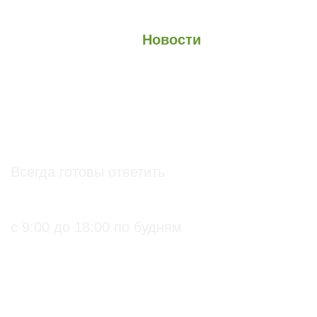
О проекте
О Союзе
Новости
Анонсы
Контакты
info@soz.bio
Всегда готовы ответить
+7 (495) 136-99-71
с 9:00 до 18:00 по будням
ПРАКТИЧЕСКИЕ БИОЛОГИЧЕСКИЕ И
ОРГАНИЧЕСКИЕ РЕШЕНИЯ ДЛЯ
СЕЛЬХОЗПРОИЗВОДИТЕЛЕЙ