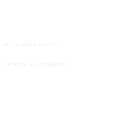
Контакты
info@soz.bio
Всегда готовы ответить
+7 (495) 136-99-71
с 9:00 до 18:00 по будням
ПРАКТИЧЕСКИЕ БИОЛОГИЧЕСКИЕ И
ОРГАНИЧЕСКИЕ РЕШЕНИЯ ДЛЯ
СЕЛЬХОЗПРОИЗВОДИТЕЛЕЙ
С подтверждением
Биопрепараты
на использование в
Биоинсектициды