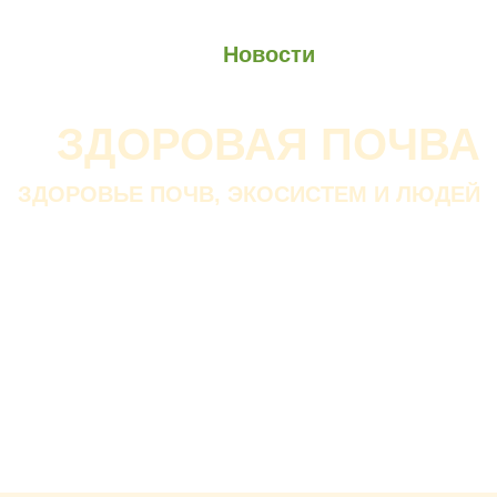
О проекте
О Союзе
Новости
Анонсы
Контакты
ЗДОРОВАЯ ПОЧВА
ЗДОРОВЬЕ ПОЧВ, ЭКОСИСТЕМ И ЛЮДЕЙ
Почва дороже золота.
Без золота люди прожить
смогли бы, а без почвы — нет.
В. ДОКУЧАЕВ
Русский ученый-почвовед