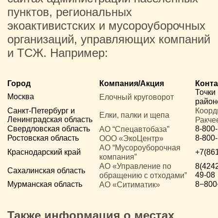
пунктов, региональных
экоактивистских и мусороуборочных
организаций, управляющих компаний
и ТСЖ. Например:
Город
Компания/Акция
Конта
Точки
Москва
Елочный круговорот
райо
Санкт-Петербург и
Коорд
Елки, палки и щепа
Ленинградская область
Ракче
Свердловская область
8-800
АО “Спецавтобаза”
Ростовская область
8-800
ООО «ЭкоЦентр»
АО “Мусороуборочная
Краснодарский край
+7(86
компания”
АО «Управление по
8(4242
Сахалинская область
49-08
обращению с отходами”
Мурманская область
8−800
АО «Ситиматик»
Также информация о местах