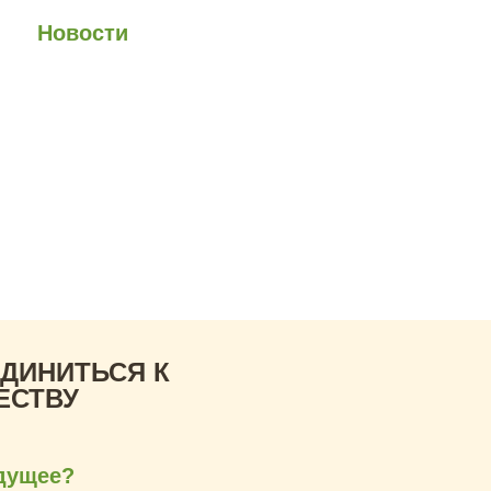
юзе
Новости
Анонсы
Контакты
а.
ожить смогли бы,
ед
ДИНИТЬСЯ К
ЕСТВУ
удущее?