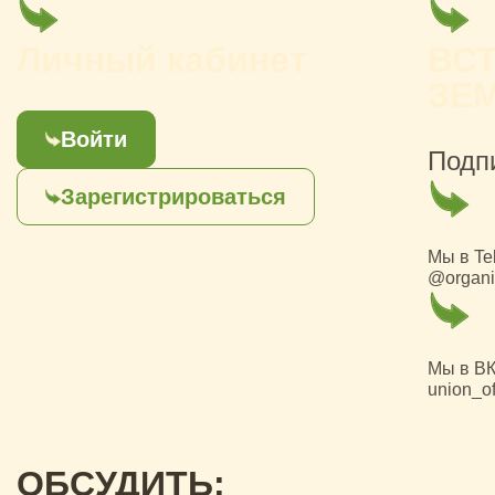
Личный кабинет
ВС
ЗЕ
Войти
Подп
Зарегистрироваться
Мы в Te
@organi
Мы в ВК
union_of
ОБСУДИТЬ: