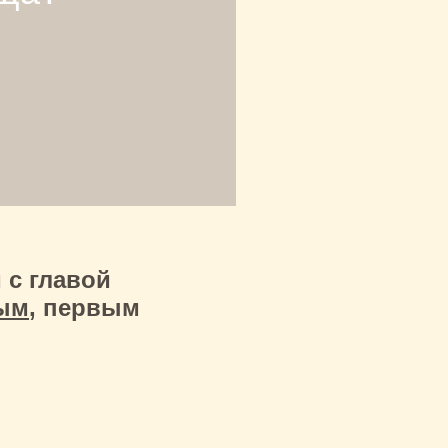
 с главой
ым
, первым