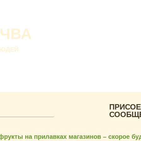
О проекте
О Со
Почва дороже золот
ОЧВА
Без золота люди пр
а без почвы — нет.
ЛЮДЕЙ
В. ДОКУЧАЕВ
Русский ученый-почвов
ПРИСОЕ
СООБЩ
фрукты на прилавках магазинов – скорое б