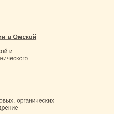
ии в Омской
вой и
нического
овых, органических
дрение