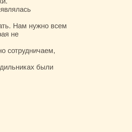
ки.
 являлась
ать. Нам нужно всем
рая не
но сотрудничаем,
одильниках были