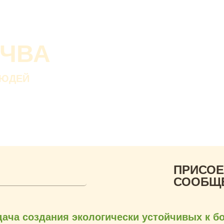
О проекте
О Со
Почва дороже золот
ОЧВА
Без золота люди пр
а без почвы — нет.
ЛЮДЕЙ
В. ДОКУЧАЕВ
Русский ученый-почвов
ПРИСОЕ
СООБЩ
дача создания экологически устойчивых к б