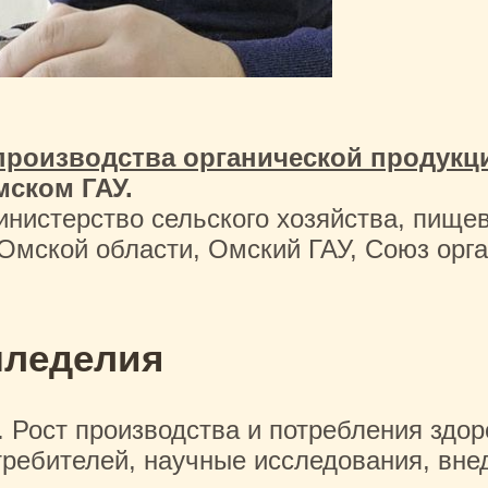
производства органической продукц
мском ГАУ.
нистерство сельского хозяйства, пище
ской области, Омский ГАУ, Союз орга
мледелия
Рост производства и потребления здор
требителей, научные исследования, вне