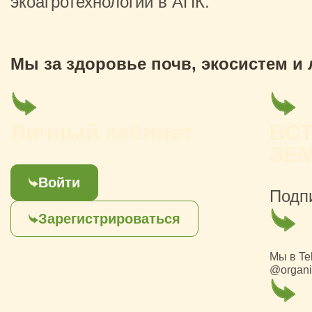
экоагротехнологий в АПК.
Мы за здоровье почв, экосистем и
Личный кабинет
ВС
ЗЕ
Войти
Подп
Зарегистрироваться
Мы в Te
@organi