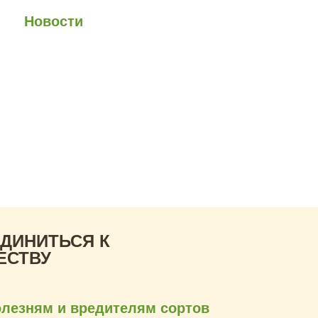
юзе
Новости
Анонсы
Контакты
а.
ожить смогли бы,
ед
ДИНИТЬСЯ К
ЕСТВУ
олезням и вредителям сортов