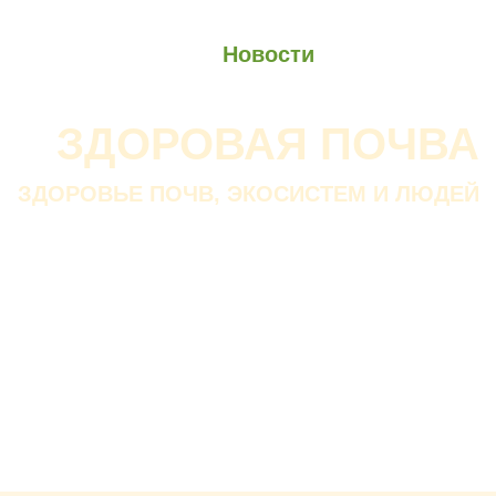
О проекте
О Союзе
Новости
Анонсы
Контакты
ЗДОРОВАЯ ПОЧВА
ЗДОРОВЬЕ ПОЧВ, ЭКОСИСТЕМ И ЛЮДЕЙ
Почва дороже золота.
Без золота люди прожить
смогли бы, а без почвы — нет.
В. ДОКУЧАЕВ
Русский ученый-почвовед