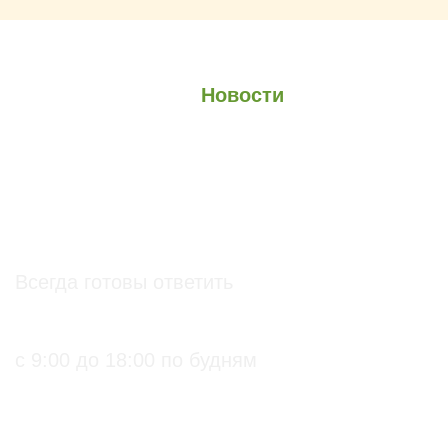
О проекте
О Союзе
Новости
Анонсы
Контакты
info@soz.bio
Всегда готовы ответить
+7 (495) 136-99-71
с 9:00 до 18:00 по будням
ПРАКТИЧЕСКИЕ БИОЛОГИЧЕСКИЕ И
ОРГАНИЧЕСКИЕ РЕШЕНИЯ ДЛЯ