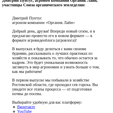
Дмитрий Пунтус, агроном компании Органик Лайн,
участницы Союза органического земледелия:
Дмитрий Пунтус
агроном компании «Органик Лайн»
Добрый день, друзья! Впереди новый сезон, и я
предлагаю провести его в новом формате — в
формате агровидеоблога (агровлога)!
В выпусках я буду делиться с вами своими
буднями, рассказывать о лучших практиках из
хозяйств и показывать то, что обычно остается за
кадром. Это будет уникальная возможность
заглянуть в мир агрономии и узнать больше о том,
как мы работаем!
В первом выпуске мы побывали в хозяйстве
Ростовской области, где проходил сев гороха. Вы
увидите все этапы процесса — от подготовки
почвы до посева.
Выбирайте удобную для вас платформу:
🔹
Вконтакте
🔹
YouTube