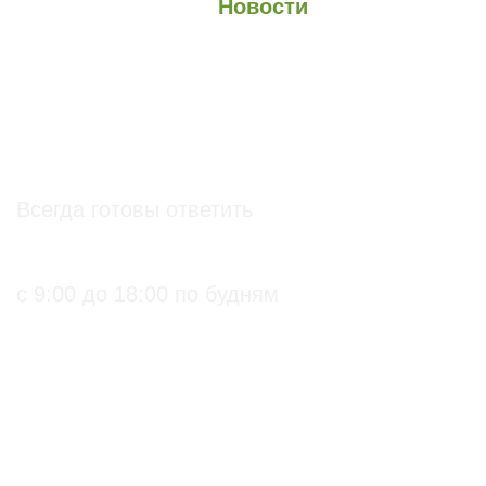
О проекте
О Союзе
Новости
Анонсы
Контакты
info@soz.bio
Всегда готовы ответить
+7 (495) 136-99-71
с 9:00 до 18:00 по будням
ПРАКТИЧЕСКИЕ БИОЛОГИЧЕСКИЕ И
ОРГАНИЧЕСКИЕ РЕШЕНИЯ ДЛЯ
СЕЛЬХОЗПРОИЗВОДИТЕЛЕЙ
С подтверждением
Биопрепараты