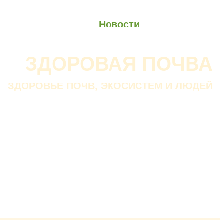
О проекте
О Союзе
Новости
Анонсы
Контакты
ЗДОРОВАЯ ПОЧВА
ЗДОРОВЬЕ ПОЧВ, ЭКОСИСТЕМ И ЛЮДЕЙ
Почва дороже золота.
Без золота люди прожить
смогли бы, а без почвы — нет.
В. ДОКУЧАЕВ
Русский ученый-почвовед