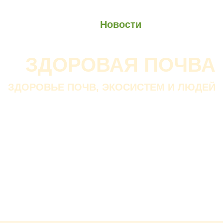
О проекте
О Союзе
Новости
Анонсы
Контакты
ЗДОРОВАЯ ПОЧВА
ЗДОРОВЬЕ ПОЧВ, ЭКОСИСТЕМ И ЛЮДЕЙ
Почва дороже золота.
Без золота люди прожить
смогли бы, а без почвы — нет.
В. ДОКУЧАЕВ
Русский ученый-почвовед