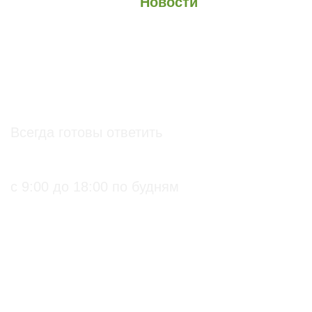
О проекте
О Союзе
Новости
Анонсы
Контакты
info@soz.bio
Всегда готовы ответить
+7 (495) 136-99-71
с 9:00 до 18:00 по будням
ПРАКТИЧЕСКИЕ БИОЛОГИЧЕСКИЕ И
ОРГАНИЧЕСКИЕ РЕШЕНИЯ ДЛЯ
СЕЛЬХОЗПРОИЗВОДИТЕЛЕЙ
С подтверждением
Биопрепараты