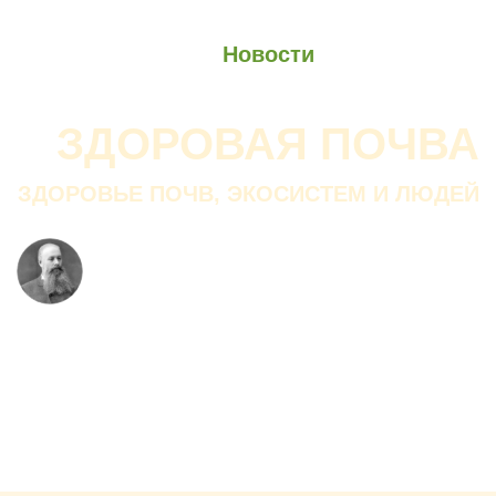
О проекте
О Союзе
Новости
Анонсы
Контакты
ЗДОРОВАЯ ПОЧВА
ЗДОРОВЬЕ ПОЧВ, ЭКОСИСТЕМ И ЛЮДЕЙ
Почва дороже золота.
Без золота люди прожить
смогли бы, а без почвы — нет.
В. ДОКУЧАЕВ
Русский ученый-почвовед