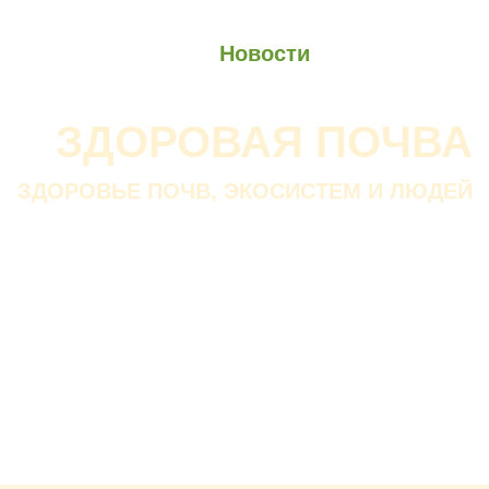
О проекте
О Союзе
Новости
Анонсы
Контакты
ЗДОРОВАЯ ПОЧВА
ЗДОРОВЬЕ ПОЧВ, ЭКОСИСТЕМ И ЛЮДЕЙ
Почва дороже золота.
Без золота люди прожить
смогли бы, а без почвы — нет.
В. ДОКУЧАЕВ
Русский ученый-почвовед