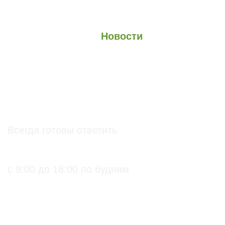
О проекте
О Союзе
Новости
Анонсы
Контакты
info@soz.bio
Всегда готовы ответить
+7 (495) 136-99-71
с 9:00 до 18:00 по будням
ПРАКТИЧЕСКИЕ БИОЛОГИЧЕСКИЕ И
ОРГАНИЧЕСКИЕ РЕШЕНИЯ ДЛЯ
СЕЛЬХОЗПРОИЗВОДИТЕЛЕЙ