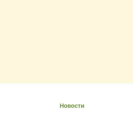
О проекте
О Союзе
Новости
Анонсы
Контакты