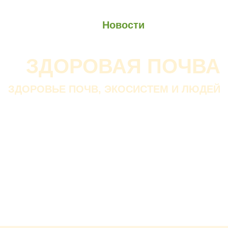
О проекте
О Союзе
Новости
Анонсы
Контакты
ЗДОРОВАЯ ПОЧВА
ЗДОРОВЬЕ ПОЧВ, ЭКОСИСТЕМ И ЛЮДЕЙ
Почва дороже золота.
Без золота люди прожить
смогли бы, а без почвы — нет.
В. ДОКУЧАЕВ
Русский ученый-почвовед