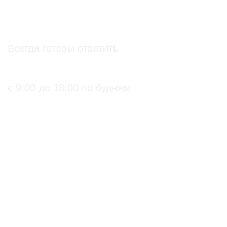
info@soz.bio
Всегда готовы ответить
+7 (495) 136-99-71
с 9:00 до 18:00 по будням
ПРАКТИЧЕСКИЕ БИОЛОГИЧЕСКИЕ И
ОРГАНИЧЕСКИЕ РЕШЕНИЯ ДЛЯ
СЕЛЬХОЗПРОИЗВОДИТЕЛЕЙ
С подтверждением
Биопрепараты
на использование в
Биоинсектициды
органическом
Стимуляторы роста
земледелии
Биофунгициды
по ГОСТ 33980-2016
Биодеструкторы