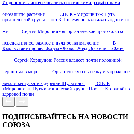
Индонезии заинтересовались российскими разработками
биозащиты растений
СПСК «Мирошник»: Путь
органической крупы. Пост 3: Почему нельзя сажать одно и то
же
Сергей Мирошников: органическое производство –
перспективное, важное и нужное направление
В
Кыргыстане прошел форум «Жалал-Абад Органик – 2026»
Сергей Коршунов: Россия владеет почти половиной
чернозема в мире
Органическую выпечку и мороженое
начали выпускать в деревне Шульгино
СПСК
«Мирошник». Путь органической крупы: Пост 2: Кто живёт в
здоровой почве
ПОДПИСЫВАЙТЕСЬ НА НОВОСТИ
СОЮЗА