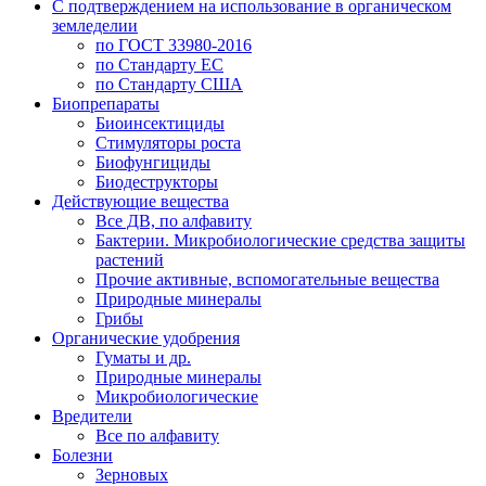
С подтверждением на использование в органическом
земледелии
по ГОСТ 33980-2016
по Стандарту ЕС
по Стандарту США
Биопрепараты
Биоинсектициды
Стимуляторы роста
Биофунгициды
Биодеструкторы
Действующие вещества
Все ДВ, по алфавиту
Бактерии. Микробиологические средства защиты
растений
Прочие активные, вспомогательные вещества
Природные минералы
Грибы
Органические удобрения
Гуматы и др.
Природные минералы
Микробиологические
Вредители
Все по алфавиту
Болезни
Зерновых