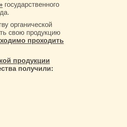
»
государственного
да.
тву органической
ать свою продукцию
бходимо проходить
ской продукции
ества получили: