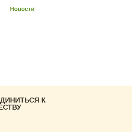
юзе
Новости
Анонсы
Контакты
а.
ожить смогли бы,
ед
ДИНИТЬСЯ К
ЕСТВУ