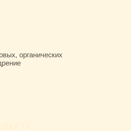
овых, органических
дрение
СКОГО