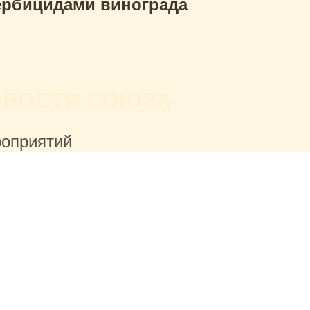
ербицидами винограда
ОВОСТИ СОЮЗА
роприятий