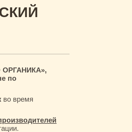
ЕСКИЙ
О ОРГАНИКА»,
не по
к
во время
производителей
тации.