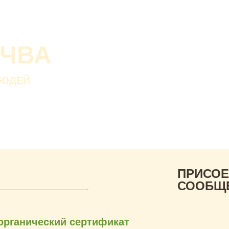
О проекте
О Со
Почва дороже золот
ОЧВА
Без золота люди пр
а без почвы — нет.
ЛЮДЕЙ
В. ДОКУЧАЕВ
Русский ученый-почвов
ПРИСОЕ
СООБЩ
органический сертификат