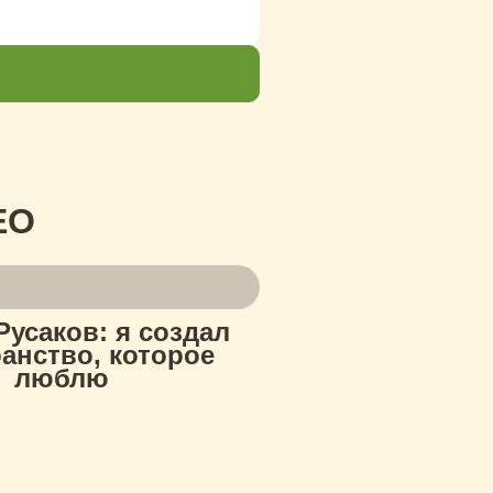
ЕО
Русаков: я создал
анство, которое
люблю