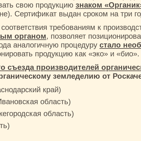
вать свою продукцию
знаком «Органик
е). Сертификат выдан сроком на три го
 соответствия требованиям к производс
ным органом
, позволяет позициониров
 года аналогичную процедуру
стало нео
ировать продукцию как «эко» и «био».
го съезда производителей органиче
рганическому земледелию от Роскач
снодарский край)
вановская область)
егородская область)
ть)