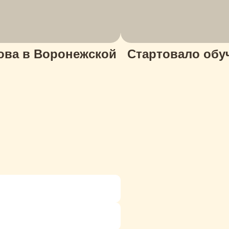
кова в Воронежской
Стартовало обу