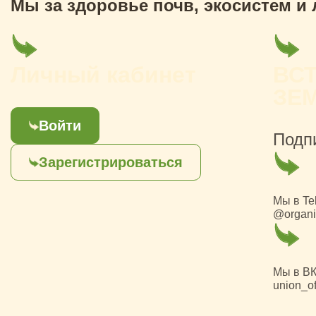
Мы за здоровье почв, экосистем и
Личный кабинет
ВС
ЗЕ
Войти
Подп
Зарегистрироваться
Мы в Te
@organi
Мы в ВК
union_of