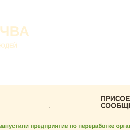
О проекте
О Со
Почва дороже золот
ОЧВА
Без золота люди пр
а без почвы — нет.
ЛЮДЕЙ
В. ДОКУЧАЕВ
Русский ученый-почвов
ПРИСОЕ
СООБЩ
запустили предприятие по переработке орг