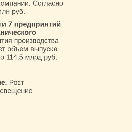
компании. Согласно
млн руб.
сти 7 предприятий
нического
ития производства
лет объем выпуска
о 114,5 млрд руб.
ие.
Рост
росвещение