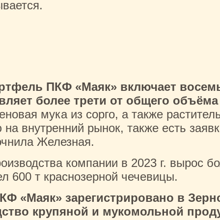
ывается.
ортфель ПКФ «Маяк» включает восем
вляет более трети от общего объёма
новая мука из сорго, а также растител
на внутренний рынок, также есть заявк
очнила Железная.
изводства компании в 2023 г. вырос бо
ел 600 т краснозерной чечевицы.
 «Маяк» зарегистрировано в Зерног
дство крупяной и мукомольной прод