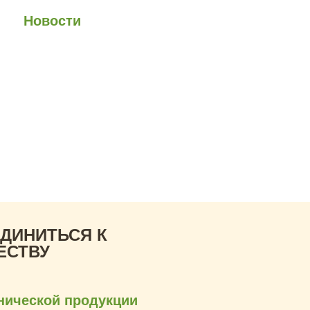
юзе
Новости
Анонсы
Контакты
а.
ожить смогли бы,
ед
ДИНИТЬСЯ К
ЕСТВУ
анической продукции