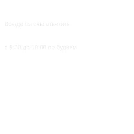
info@soz.bio
Всегда готовы ответить
+7 (495) 136-99-71
с 9:00 до 18:00 по будням
ПРАКТИЧЕСКИЕ БИОЛОГИЧЕСКИЕ И
ОРГАНИЧЕСКИЕ РЕШЕНИЯ ДЛЯ
СЕЛЬХОЗПРОИЗВОДИТЕЛЕЙ
С подтверждением
Биопрепараты
на использование в
Биоинсектициды
органическом
Стимуляторы роста
земледелии
Биофунгициды
по ГОСТ 33980-2016
Биодеструкторы