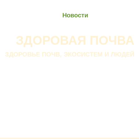
О проекте
О Союзе
Новости
Анонсы
Контакты
ЗДОРОВАЯ ПОЧВА
ЗДОРОВЬЕ ПОЧВ, ЭКОСИСТЕМ И ЛЮДЕЙ
Почва дороже золота.
Без золота люди прожить
смогли бы, а без почвы — нет.
В. ДОКУЧАЕВ
Русский ученый-почвовед