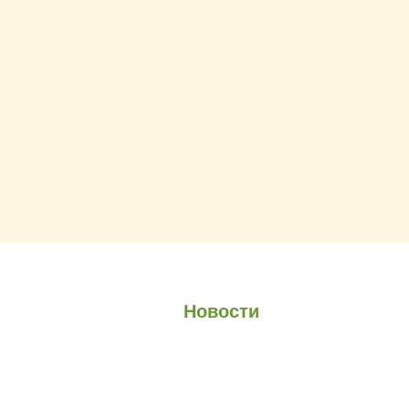
О проекте
О Союзе
Новости
Анонсы
Контакты