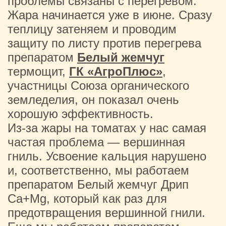
проблемы связаны с перегревом.
Жара начинается уже в июне. Сразу
теплицу затеняем и проводим
защиту по листу против перегрева
препаратом
Белый жемчуг
термощит,
ГК «АгроПлюс»
,
участницы Союза органического
земледелия, он показал очень
хорошую эффективность.
Из-за жары на томатах у нас самая
частая проблема — вершинная
гниль. Усвоение кальция нарушено
и, соответственно, мы работаем
препаратом Белый жемчуг Дрип
Ca+Mg, который как раз для
предотвращения вершинной гнили.