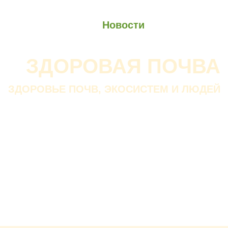
О проекте
О Союзе
Новости
Анонсы
Контакты
ЗДОРОВАЯ ПОЧВА
ЗДОРОВЬЕ ПОЧВ, ЭКОСИСТЕМ И ЛЮДЕЙ
Почва дороже золота.
Без золота люди прожить
смогли бы, а без почвы — нет.
В. ДОКУЧАЕВ
Русский ученый-почвовед