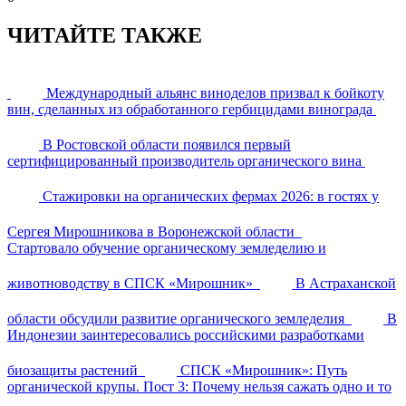
ЧИТАЙТЕ ТАКЖЕ
Международный альянс виноделов призвал к бойкоту
вин, сделанных из обработанного гербицидами винограда
В Ростовской области появился первый
сертифицированный производитель органического вина
Стажировки на органических фермах 2026: в гостях у
Сергея Мирошникова в Воронежской области
Стартовало обучение органическому земледелию и
животноводству в СПСК «Мирошник»
В Астраханской
области обсудили развитие органического земледелия
В
Индонезии заинтересовались российскими разработками
биозащиты растений
СПСК «Мирошник»: Путь
органической крупы. Пост 3: Почему нельзя сажать одно и то