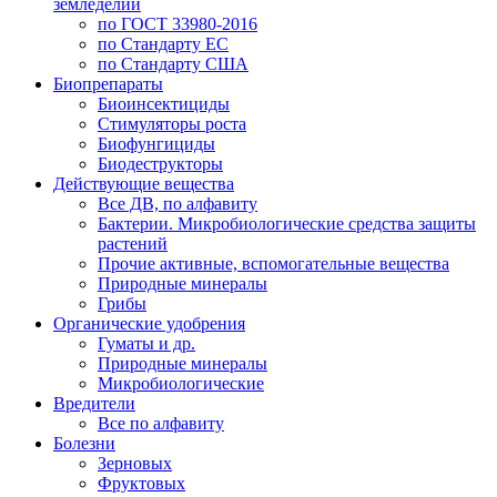
земледелии
по ГОСТ 33980-2016
по Стандарту ЕС
по Стандарту США
Биопрепараты
Биоинсектициды
Стимуляторы роста
Биофунгициды
Биодеструкторы
Действующие вещества
Все ДВ, по алфавиту
Бактерии. Микробиологические средства защиты
растений
Прочие активные, вспомогательные вещества
Природные минералы
Грибы
Органические удобрения
Гуматы и др.
Природные минералы
Микробиологические
Вредители
Все по алфавиту
Болезни
Зерновых
Фруктовых