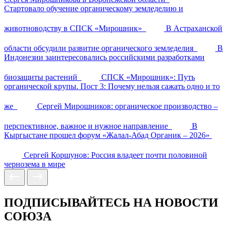
Стартовало обучение органическому земледелию и
животноводству в СПСК «Мирошник»
В Астраханской
области обсудили развитие органического земледелия
В
Индонезии заинтересовались российскими разработками
биозащиты растений
СПСК «Мирошник»: Путь
органической крупы. Пост 3: Почему нельзя сажать одно и то
же
Сергей Мирошников: органическое производство –
перспективное, важное и нужное направление
В
Кыргыстане прошел форум «Жалал-Абад Органик – 2026»
Сергей Коршунов: Россия владеет почти половиной
чернозема в мире
ПОДПИСЫВАЙТЕСЬ НА НОВОСТИ
СОЮЗА