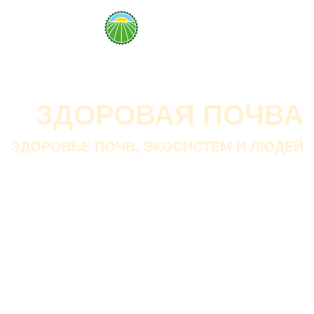
О проекте
О Союзе
Новости
Анонсы
Контакты
ЗДОРОВАЯ ПОЧВА
ЗДОРОВЬЕ ПОЧВ, ЭКОСИСТЕМ И ЛЮДЕЙ
Почва дороже золота.
Без золота люди прожить
смогли бы, а без почвы — нет.
В. ДОКУЧАЕВ
Русский ученый-почвовед