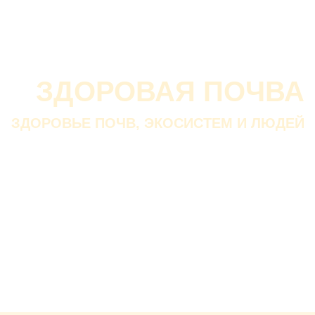
О проекте
О Союзе
Новости
Анонсы
Контакты
ЗДОРОВАЯ ПОЧВА
ЗДОРОВЬЕ ПОЧВ, ЭКОСИСТЕМ И ЛЮДЕЙ
Почва дороже золота.
Без золота люди прожить
смогли бы, а без почвы — нет.
В. ДОКУЧАЕВ
Русский ученый-почвовед