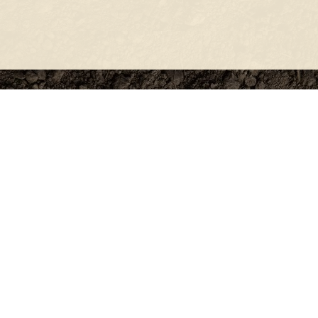
О проекте
О Союзе
Новости
Анонсы
Контакты
info@soz.bio
Всегда готовы ответить
+7 (495) 136-99-71
с 9:00 до 18:00 по будням