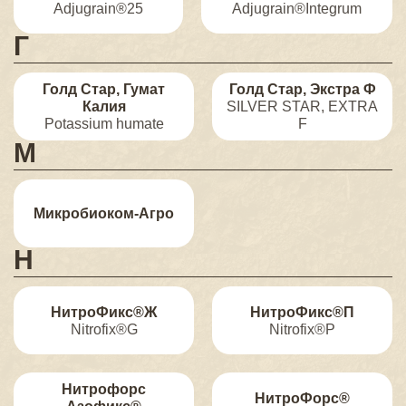
Adjugrain®25
Adjugrain®Integrum
Г
Голд Стар, Гумат
Голд Стар, Экстра Ф
Калия
SILVER STAR, EXTRA
Potassium humate
F
М
Микробиоком-Агро
Н
НитроФикс®Ж
НитроФикс®П
Nitrofix®G
Nitrofix®P
Нитрофорс
НитроФорс®