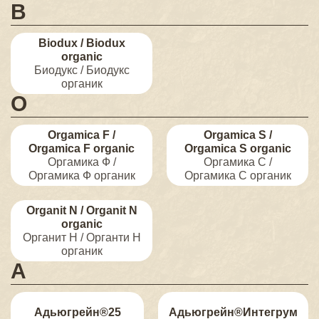
B
Biodux / Biodux
organic
Биодукс / Биодукс
органик
O
Orgamica F /
Orgamica S /
Orgamica F organic
Orgamica S organic
Оргамика Ф /
Оргамика С /
Оргамика Ф органик
Оргамика С органик
Organit N / Organit N
organic
Органит Н / Органти Н
органик
А
Адьюгрейн®25
Адьюгрейн®Интегрум