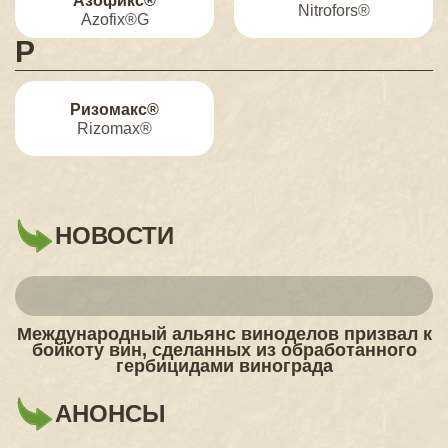
Азофикс®
Nitrofors®
Azofix®G
Р
Ризомакс®
Rizomax®
НОВОСТИ
Международный альянс виноделов призвал к
бойкоту вин, сделанных из обработанного
гербицидами винограда
АНОНСЫ