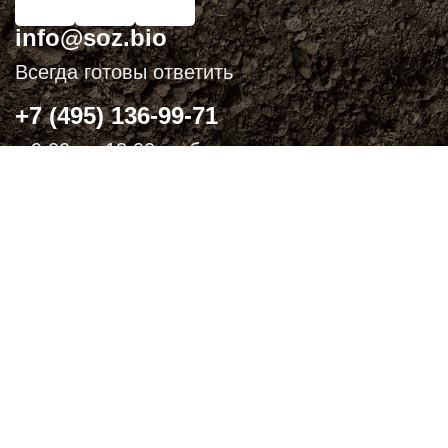
info@soz.bio
Всегда готовы ответить
+7 (495) 136-99-71
с 9:00 до 18:00 по будням
ПРАКТИЧЕСКИЕ БИОЛОГИЧЕСКИЕ И
ОРГАНИЧЕСКИЕ РЕШЕНИЯ ДЛЯ
СЕЛЬХОЗПРОИЗВОДИТЕЛЕЙ
С подтверждением
Биопрепараты
на использование в
Биоинсектициды
органическом
Стимуляторы роста
земледелии
Биофунгициды
по ГОСТ 33980-2016
Биодеструкторы