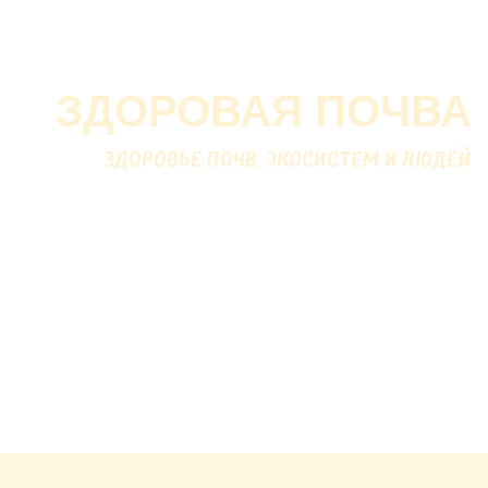
О проекте
О Союзе
Новости
Анонсы
Контакты
ЗДОРОВАЯ ПОЧВА
ЗДОРОВЬЕ ПОЧВ, ЭКОСИСТЕМ И ЛЮДЕЙ
Почва дороже золота.
Без золота люди прожить
смогли бы, а без почвы — нет.
В. ДОКУЧАЕВ
Русский ученый-почвовед