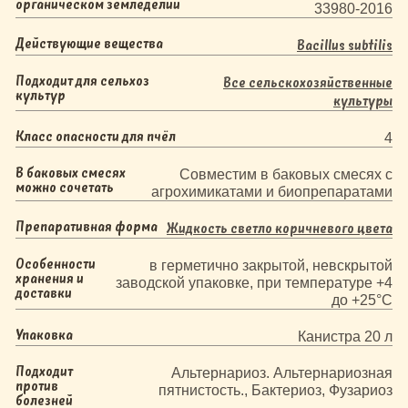
органическом земледелии
33980-2016
Действующие вещества
Bacillus subtilis
Подходит для сельхоз
Все сельскохозяйственные
культур
культуры
Класс опасности для пчёл
4
В баковых смесях
Совместим в баковых смесях с
можно сочетать
агрохимикатами и биопрепаратами
Препаративная форма
Жидкость светло коричневого цвета
Особенности
в герметично закрытой, невскрытой
хранения и
заводской упаковке, при температуре +4
доставки
до +25°C
Упаковка
Канистра 20 л
Подходит
Альтернариоз. Альтернариозная
против
пятнистость., Бактериоз, Фузариоз
болезней