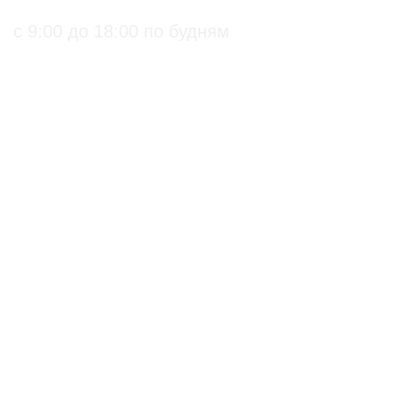
+7 (495) 136-99-71
с 9:00 до 18:00 по будням
ПРАКТИЧЕСКИЕ БИОЛОГИЧЕСКИЕ И
ОРГАНИЧЕСКИЕ РЕШЕНИЯ ДЛЯ
СЕЛЬХОЗПРОИЗВОДИТЕЛЕЙ
С подтверждением на
Биопрепараты
использование в
Биоинсектициды
органическом
Стимуляторы роста
земледелии
Биофунгициды
по ГОСТ 33980-2016
Биодеструкторы
по Стандарту ЕС
по Стандарту США
Действующие вещества
Органические