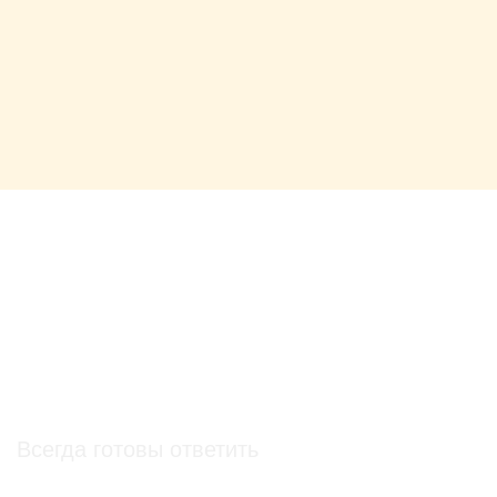
О проекте
О Союзе
Новости
Анонсы
Контакты
info@soz.bio
Всегда готовы ответить