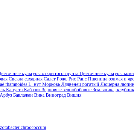
веточные культуры открытого грунта
Цветочные культуры ком
овая
Свекла сахарная
Салат
Рожь
Рис
Рапс
Пшеница озимая и яр
aё rhamnoides L.
нут
Морковь
Лядвенец рогатый
Люцерна
люпи
ель
Капуста
Кабачок
Зерновые
зернобобовые
Земляника, клубни
Арбуз
Баклажан
Вика
Виноград
Вишня
zotobacter chroococcum