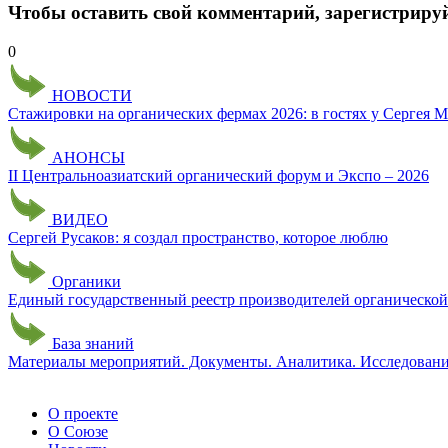
Чтобы оставить свой комментарий, зарегистриру
0
НОВОСТИ
Стажировки на органических фермах 2026: в гостях у Сергея
АНОНСЫ
II Центральноазиатский органический форум и Экспо – 2026
ВИДЕО
Сергей Русаков: я создал пространство, которое люблю
Органики
Единый государственный реестр производителей органическо
База знаний
Материалы мероприятий. Документы. Аналитика. Исследован
О проекте
О Союзе