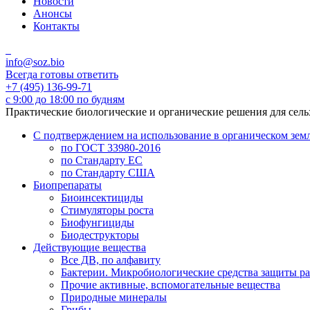
Новости
Анонсы
Контакты
info@soz.bio
Всегда готовы ответить
+7 (495) 136-99-71
с 9:00 до 18:00 по будням
Практические биологические и органические решения для сел
С подтверждением на использование в органическом зем
по ГОСТ 33980-2016
по Стандарту ЕС
по Стандарту США
Биопрепараты
Биоинсектициды
Стимуляторы роста
Биофунгициды
Биодеструкторы
Действующие вещества
Все ДВ, по алфавиту
Бактерии. Микробиологические средства защиты р
Прочие активные, вспомогательные вещества
Природные минералы
Грибы