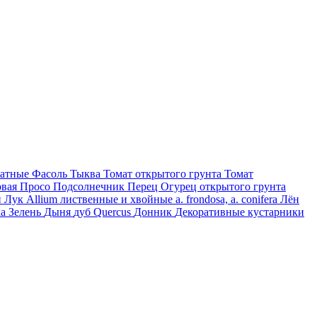
натные
Фасоль
Тыква
Томат открытого грунта
Томат
овая
Просо
Подсолнечник
Перец
Огурец открытого грунта
н
Лук
Allium
лиственные и хвойные
a. frondosa, a. conifera
Лён
ка
Зелень
Дыня
дуб
Quercus
Донник
Декоративные кустарники