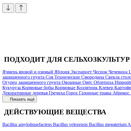
ПОДХОДИТ ДЛЯ СЕЛЬХОЗКУЛЬТУР
Ячмень яровой и озимый
Яблоня
Экспарцет
Чеснок
Чечевица
Ц
защищенного грунта
Соя
Технические
Смородина
Свекла стол
Огурец защищенного грунта
Овощные
Овёс
Облепиха
Hippoph
Кукуруза
Кормовые бобы
Кормовые
Козлятник
Клевер
Картоф
Декоративные деревья
Гречиха
Горох
Газонные травы
Абрикос
Показать ещё
ДЕЙСТВУЮЩИЕ ВЕЩЕСТВА
Bacillus amyloliquefaciens
Bacillus velezensis
Bacillus megaterium
A