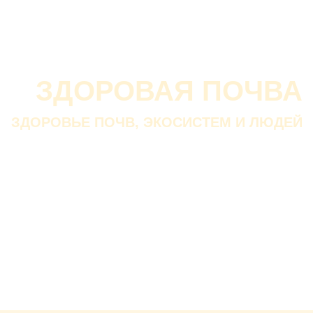
О проекте
О Союзе
Новости
Анонсы
Контакты
ЗДОРОВАЯ ПОЧВА
ЗДОРОВЬЕ ПОЧВ, ЭКОСИСТЕМ И ЛЮДЕЙ
Почва дороже золота.
Без золота люди прожить
смогли бы, а без почвы — нет.
В. ДОКУЧАЕВ
Русский ученый-почвовед