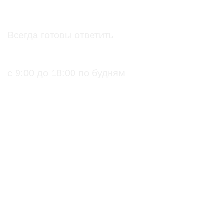
info@soz.bio
Всегда готовы ответить
+7 (495) 136-99-71
с 9:00 до 18:00 по будням
ПРАКТИЧЕСКИЕ БИОЛОГИЧЕСКИЕ И
ОРГАНИЧЕСКИЕ РЕШЕНИЯ ДЛЯ
СЕЛЬХОЗПРОИЗВОДИТЕЛЕЙ
С подтверждением
Биопрепараты
на использование в
Биоинсектициды
органическом
Стимуляторы роста
земледелии
Биофунгициды
по ГОСТ 33980-2016
Биодеструкторы