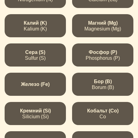
Калий (K)
Магний (Mg)
Kalium (K)
Magnesium (Mg)
Сера (S)
Фосфор (P)
Sulfur (S)
Phosphorus (P)
Бор (B)
Железо (Fe)
Borum (B)
Кремний (Si)
Кобальт (Co)
Silicium (Si)
Co