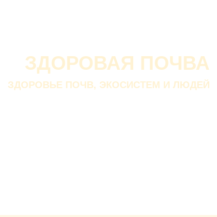
О проекте
О Союзе
Новости
Анонсы
Контакты
ЗДОРОВАЯ ПОЧВА
ЗДОРОВЬЕ ПОЧВ, ЭКОСИСТЕМ И ЛЮДЕЙ
Почва дороже золота.
Без золота люди прожить
смогли бы, а без почвы — нет.
В. ДОКУЧАЕВ
Русский ученый-почвовед