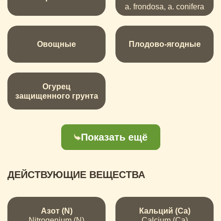
a. frondosa, a. conifera
Овощные
Плодово-ягодные
Огурец
защищенного грунта
Показать ещё
ДЕЙСТВУЮЩИЕ ВЕЩЕСТВА
Азот (N)
Кальций (Ca)
Nitrogenium (N)
Calcium (Ca)