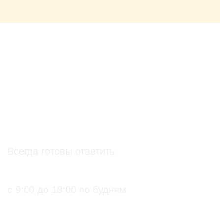
О проекте
О Союзе
Новости
Анонсы
Контакты
info@soz.bio
Всегда готовы ответить
+7 (495) 136-99-71
с 9:00 до 18:00 по будням
ПРАКТИЧЕСКИЕ БИОЛОГИЧЕСКИЕ И