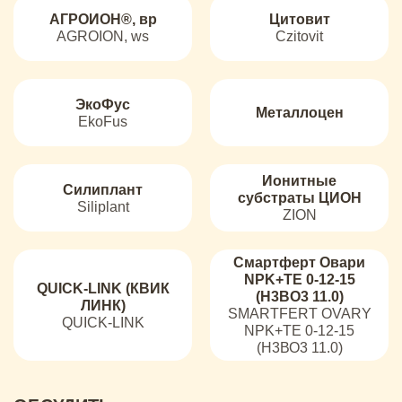
АГРОИОН®, вр
Цитовит
AGROION, ws
Czitovit
ЭкоФус
Металлоцен
EkoFus
Ионитные
Силиплант
субстраты ЦИОН
Siliplant
ZION
Смартферт Овари
NPK+ТЕ 0-12-15
QUICK-LINK (КВИК
(Н3ВО3 11.0)
ЛИНК)
SMARTFERT OVARY
QUICK-LINK
NPK+ТЕ 0-12-15
(Н3ВО3 11.0)