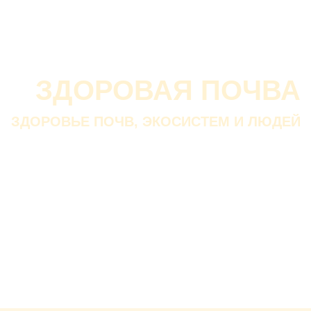
О проекте
О Союзе
Новости
Анонсы
Контакты
ЗДОРОВАЯ ПОЧВА
ЗДОРОВЬЕ ПОЧВ, ЭКОСИСТЕМ И ЛЮДЕЙ
Почва дороже золота.
Без золота люди прожить
смогли бы, а без почвы — нет.
В. ДОКУЧАЕВ
Русский ученый-почвовед