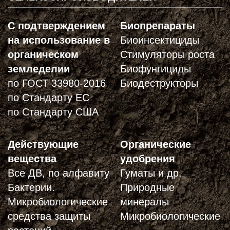
С подтверждением
Биопрепараты
на использование в
Биоинсектициды
органическом
Стимуляторы роста
земледелии
Биофунгициды
по ГОСТ 33980-2016
Биодеструкторы
по Стандарту ЕС
по Стандарту США
Действующие
Органические
вещества
удобрения
Все ДВ, по алфавиту
Гуматы и др.
Бактерии.
Природные
Микробиологические
минералы
средства защиты
Микробиологические