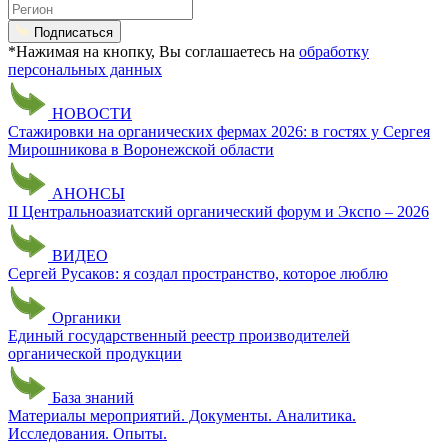
Подписаться
*Нажимая на кнопку, Вы соглашаетесь на
обработку
персональных данных
НОВОСТИ
Стажировки на органических фермах 2026: в гостях у Сергея
Мирошникова в Воронежской области
АНОНСЫ
II Центральноазиатский органический форум и Экспо – 2026
ВИДЕО
Сергей Русаков: я создал пространство, которое люблю
Органики
Единый государственный реестр производителей
органической продукции
База знаний
Материалы мероприятий. Документы. Аналитика.
Исследования. Опыты.