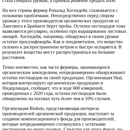
стала собирать урожай, а приняла решение продать поле.
На юге страны фермер Рональд Хогендейк сталкивается с
похожими проблемами. Непосредственно перед сбором
урожая у этого производителя органических продуктов из
Лангевега в Брабанте берут пробы. Остатки пестицидов тоже
выявляются регулярно, особенно при выращивании листовых
овощей. Хогендейк, например, обнаружил в своем урожае
остатки просульфокарба. Как и пендиметалин, это вещество
склонно к распространению ветром и быстро испаряется. В
результате вещества могут распространяться на большие
расстояния.
Точно неизвестно, как часто фермеры, занимающиеся
органическим земледелием, непреднамеренно обнаруживают
остатки пестицидов на своей продукции. Организация Skal,
которая контролирует органическую продукцию в
Нидерландах, сообщает, что в ходе 600 измерений,
проведенных с 2020 года, остатки пестицидов были
обнаружены на посевах чуть более чем в 10% случаев.
Организация Biohuis, представляющая интересы
производителей органической продукции, выступает за
создание компенсационного фонда для производителей,
которые непреднамеренно столкнулись с остатками
пестицидов на своих посевах. Средства для этого фонда, по