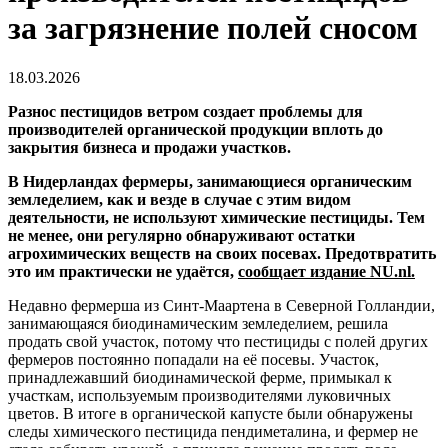
за загрязнение полей сносом
18.03.2026
Разнос пестицидов ветром создает проблемы для
производителей органической продукции вплоть до
закрытия бизнеса и продажи участков.
В Нидерландах фермеры, занимающиеся органическим
земледелием, как и везде в случае с этим видом
деятельности, не используют химические пестициды. Тем
не менее, они регулярно обнаруживают остатки
агрохимических веществ на своих посевах. Предотвратить
это им практически не удаётся,
сообщает издание NU.nl.
Недавно фермерша из Синт-Маартена в Северной Голландии,
занимающаяся биодинамическим земледелием, решила
продать свой участок, потому что пестициды с полей других
фермеров постоянно попадали на её посевы. Участок,
принадлежавший биодинамической ферме, примыкал к
участкам, используемым производителями луковичных
цветов. В итоге в органической капусте были обнаружены
следы химического пестицида пендиметалина, и фермер не