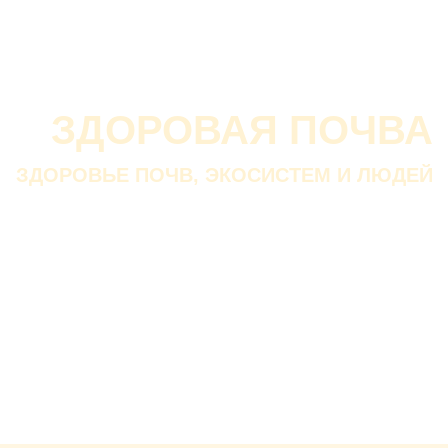
О проекте
О Союзе
Новости
Анонсы
Контакты
ЗДОРОВАЯ ПОЧВА
ЗДОРОВЬЕ ПОЧВ, ЭКОСИСТЕМ И ЛЮДЕЙ
Почва дороже золота.
Без золота люди прожить
смогли бы, а без почвы — нет.
В. ДОКУЧАЕВ
Русский ученый-почвовед