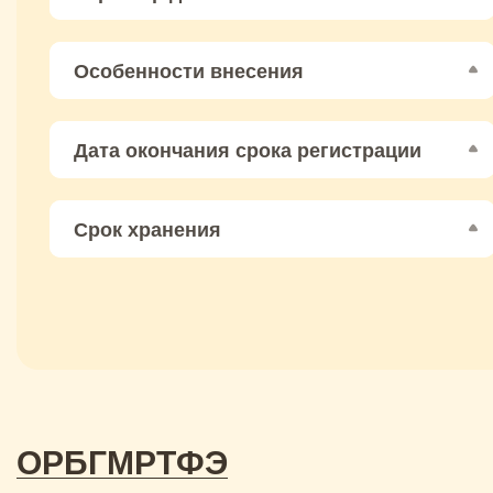
Особенности внесения
Дата окончания срока регистрации
Срок хранения
O
P
Б
Г
М
Р
Т
Ф
Э