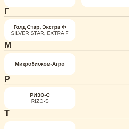
Г
Голд Стар, Экстра Ф
SILVER STAR, EXTRA F
М
Микробиоком-Агро
Р
РИЗО-С
RIZO-S
Т