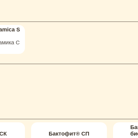
amica S
амика С
Ба
 СК
Бактофит® СП
би