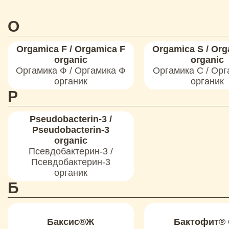
O
Orgamica F / Orgamica F
Orgamica S / Org
organic
organic
Оргамика Ф / Оргамика Ф
Оргамика С / Орг
органик
органик
P
Pseudobacterin-3 /
Pseudobacterin-3
organic
Псевдобактерин-3 /
Псевдобактерин-3
органик
Б
Баксис®Ж
Бактофит®