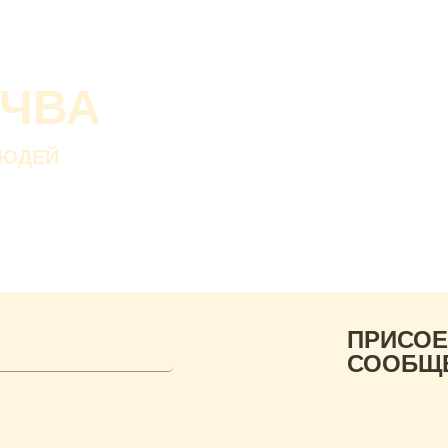
О проекте
О Со
Почва дороже золот
ОЧВА
Без золота люди пр
а без почвы — нет.
ЛЮДЕЙ
В. ДОКУЧАЕВ
Русский ученый-почвов
ПРИСОЕ
СООБЩ