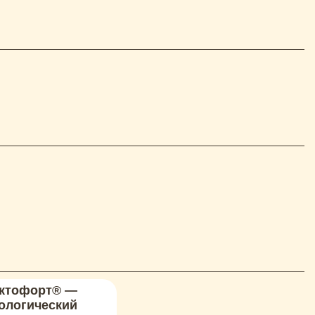
ктофорт® —
ологический