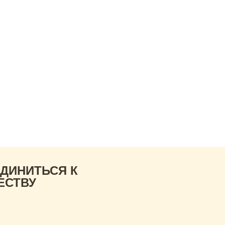
юзе
Новости
Анонсы
Контакты
а.
ожить смогли бы,
ед
ДИНИТЬСЯ К
ЕСТВУ