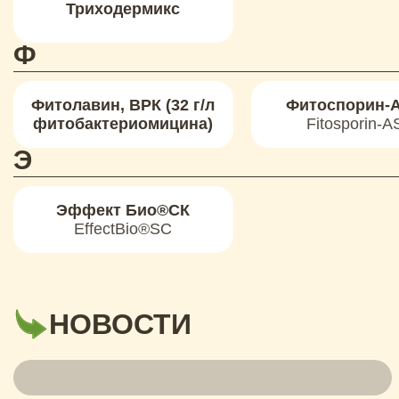
Триходермикс
Ф
Фитолавин, ВРК (32 г/л
Фитоспорин-А
фитобактериомицина)
Fitosporin-A
Э
Эффект Био®СК
EffectBio®SC
НОВОСТИ