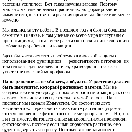
растения усилилось. Вот такая научная загадка. Поэтому
многого мы еще не знаем о растениях, но формирование
иммунитета, как ответная реакция организма, более или менее
изучено.
Мы взялись за эту работу. В прошлом году я был на большом
саммите в Шанхае, и там учёные со всего мира выступали с
презентациями, в том числе рассказали о своих исследованиях
в области разработки фитовакцин.
Здесь бы хотел отметить проблему химической защиты с
использованием фунгицидов — резистентность патогенов, их
токсичность для человека и пчёл, краткосрочный эффект,
угнетение полезной микрофлоры.
Наше решение — не убивать, а обучать. У растения должен
быть иммунитет, который распознает патоген.
Мы не
создаем токсичную среду, а помогаем растению защищать себя
самого. Это системная и длительная устойчивость. Наш
препарат мы назвали
Иммустим
. Он состоит из двух
компонентов. Первая часть «знакомит» растения с угрозой,
это умерщвленные фитопатогенные микроорганизмы. Но, как
вы понимаете, фитопатогенные микроорганизмы производят
фитотоксины, поэтому если ими обработать растение, оно
будет подвергаться стрессу. Поэтому второй компонент