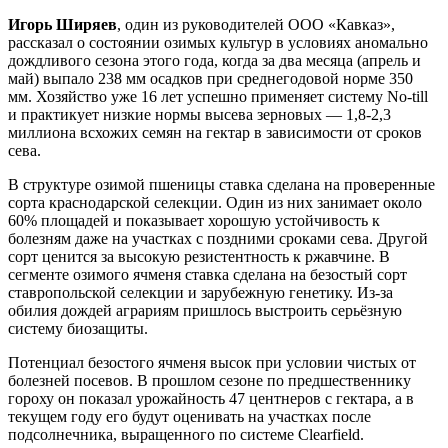
Игорь Ширяев
, один из руководителей ООО «Кавказ»,
рассказал о состоянии озимых культур в условиях аномально
дождливого сезона этого года, когда за два месяца (апрель и
май) выпало 238 мм осадков при среднегодовой норме 350
мм. Хозяйство уже 16 лет успешно применяет систему No-till
и практикует низкие нормы высева зерновых — 1,8-2,3
миллиона всхожих семян на гектар в зависимости от сроков
сева.
В структуре озимой пшеницы ставка сделана на проверенные
сорта краснодарской селекции. Один из них занимает около
60% площадей и показывает хорошую устойчивость к
болезням даже на участках с поздними сроками сева. Другой
сорт ценится за высокую резистентность к ржавчине. В
сегменте озимого ячменя ставка сделана на безостый сорт
ставропольской селекции и зарубежную генетику. Из-за
обилия дождей аграриям пришлось выстроить серьёзную
систему биозащиты.
Потенциал безостого ячменя высок при условии чистых от
болезней посевов. В прошлом сезоне по предшественнику
гороху он показал урожайность 47 центнеров с гектара, а в
текущем году его будут оценивать на участках после
подсолнечника, выращенного по системе Clearfield.