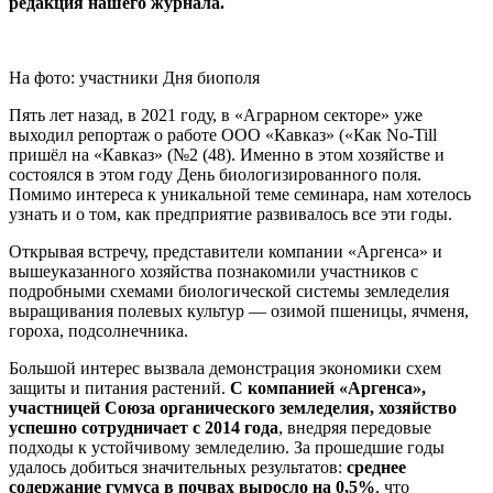
редакция нашего журнала.
На фото: участники Дня биополя
Пять лет назад, в 2021 году, в «Аграрном секторе» уже
выходил репортаж о работе ООО «Кавказ» («Как No-Till
пришёл на «Кавказ» (№2 (48). Именно в этом хозяйстве и
состоялся в этом году День биологизированного поля.
Помимо интереса к уникальной теме семинара, нам хотелось
узнать и о том, как предприятие развивалось все эти годы.
Открывая встречу, представители компании «Аргенса» и
вышеуказанного хозяйства познакомили участников с
подробными схемами биологической системы земледелия
выращивания полевых культур — озимой пшеницы, ячменя,
гороха, подсолнечника.
Большой интерес вызвала демонстрация экономики схем
защиты и питания растений.
С компанией «Аргенса»,
участницей Союза органического земледелия, хозяйство
успешно сотрудничает с 2014 года
, внедряя передовые
подходы к устойчивому земледелию. За прошедшие годы
удалось добиться значительных результатов:
среднее
содержание гумуса в почвах выросло на 0,5%
, что