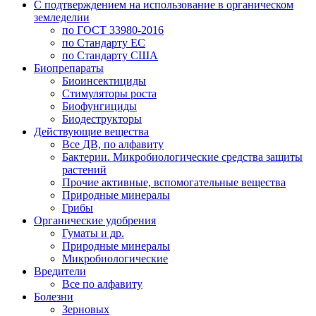
С подтверждением на использование в органическом
земледелии
по ГОСТ 33980-2016
по Стандарту ЕС
по Стандарту США
Биопрепараты
Биоинсектициды
Стимуляторы роста
Биофунгициды
Биодеструкторы
Действующие вещества
Все ДВ, по алфавиту
Бактерии. Микробиологические средства защиты
растений
Прочие активные, вспомогательные вещества
Природные минералы
Грибы
Органические удобрения
Гуматы и др.
Природные минералы
Микробиологические
Вредители
Все по алфавиту
Болезни
Зерновых