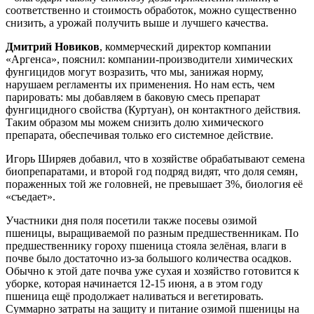
соответственно и стоимость обработок, можно существенно
снизить, а урожай получить выше и лучшего качества.
Дмитрий Новиков
, коммерческий директор компании
«Аргенса», пояснил: компании-производители химических
фунгицидов могут возразить, что мы, занижая норму,
нарушаем регламенты их применения. Но нам есть, чем
парировать: мы добавляем в баковую смесь препарат
фунгицидного свойства (Куртуан), он контактного действия.
Таким образом мы можем снизить долю химического
препарата, обеспечивая только его системное действие.
Игорь Ширяев добавил, что в хозяйстве обрабатывают семена
биопрепаратами, и второй год подряд видят, что доля семян,
пораженных той же головней, не превышает 3%, биология её
«съедает».
Участники дня поля посетили также посевы озимой
пшеницы, выращиваемой по разным предшественникам. По
предшественнику гороху пшеница стояла зелёная, влаги в
почве было достаточно из-за большого количества осадков.
Обычно к этой дате почва уже сухая и хозяйство готовится к
уборке, которая начинается 12-15 июня, а в этом году
пшеница ещё продолжает наливаться и вегетировать.
Суммарно затраты на защиту и питание озимой пшеницы на