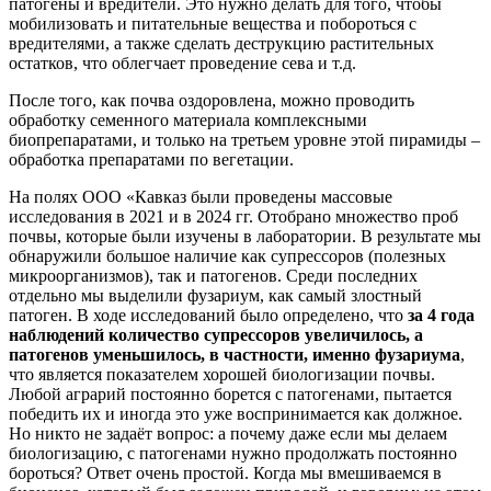
патогены и вредители. Это нужно делать для того, чтобы
мобилизовать и питательные вещества и побороться с
вредителями, а также сделать деструкцию растительных
остатков, что облегчает проведение сева и т.д.
После того, как почва оздоровлена, можно проводить
обработку семенного материала комплексными
биопрепаратами, и только на третьем уровне этой пирамиды –
обработка препаратами по вегетации.
На полях ООО «Кавказ были проведены массовые
исследования в 2021 и в 2024 гг. Отобрано множество проб
почвы, которые были изучены в лаборатории. В результате мы
обнаружили большое наличие как супрессоров (полезных
микроорганизмов), так и патогенов. Среди последних
отдельно мы выделили фузариум, как самый злостный
патоген. В ходе исследований было определено, что
за 4 года
наблюдений количество супрессоров увеличилось, а
патогенов уменьшилось, в частности, именно фузариума
,
что является показателем хорошей биологизации почвы.
Любой аграрий постоянно борется с патогенами, пытается
победить их и иногда это уже воспринимается как должное.
Но никто не задаёт вопрос: а почему даже если мы делаем
биологизацию, с патогенами нужно продолжать постоянно
бороться? Ответ очень простой. Когда мы вмешиваемся в