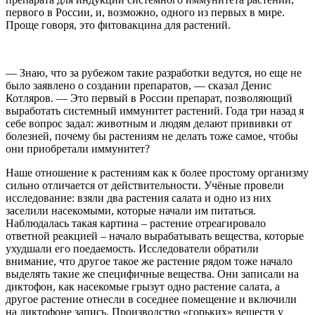
первого в России, и, возможно, одного из первых в мире.
Проще говоря, это фитовакцина для растений.
— Знаю, что за рубежом такие разработки ведутся, но еще не
было заявлено о создании препаратов, — сказал Денис
Котляров. — Это первый в России препарат, позволяющий
выработать системный иммунитет растений. Года три назад я
себе вопрос задал: животным и людям делают прививки от
болезней, почему бы растениям не делать тоже самое, чтобы
они приобретали иммунитет?
Наше отношение к растениям как к более простому организму
сильно отличается от действительности. Учёные провели
исследование: взяли два растения салата и одно из них
заселили насекомыми, которые начали им питаться.
Наблюдалась такая картина – растение отреагировало
ответной реакцией – начало вырабатывать вещества, которые
ухудшали его поедаемость. Исследователи обратили
внимание, что другое такое же растение рядом тоже начало
выделять такие же специфичные вещества. Они записали на
диктофон, как насекомые грызут одно растение салата, а
другое растение отнесли в соседнее помещение и включили
на диктофоне запись. Производство «горьких» веществ у