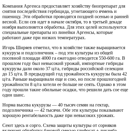
Компания Аргенса предоставляет хозяйству биопрепарат для
снятия последействия гербицида, угнетающего ячмень и
пшеницу. Эти обработки проводятся поздней осенью и ранней
весной. Если сев идет в начале октября, то в третьей декаде
ноября выполняется обработка. Для этих целей используются
специальные препараты из линейки Аргенсы, которые
работают даже при низких температурах.
Игорь Ширяев отметил, что в хозяйстве также выращивается
кукуруза и подсолнечник – под эти культуры из общей
посевной площади 4000 га ежегодно отводится 550-600 га. В
прошлом году был невысокий урожай, импортные гибриды
кукурузы дали около 37 ц/га, гибриды российской селекции
до 15 ц/га. В предыдущий год урожайность кукурузы была 42
ц/га. Раньше выращивали еще и сою, но после прошлогодней
урожайности 8 ц/га хотели ее больше не сеять. Однако в этом
году прошли такие обильные осадки, что решили дать сое еще
один шанс.
Норма высева кукурузы — 40 тысяч семян на гектар,
подсолнечника — 42 тысячи. Обе эти культуры показывают
хорошую рентабельность даже при невысоких урожаях.
Сеют здесь и сорго. Схема защиты культуры от сорняков
включает обработку баковой смесью глифосат + дикамба,