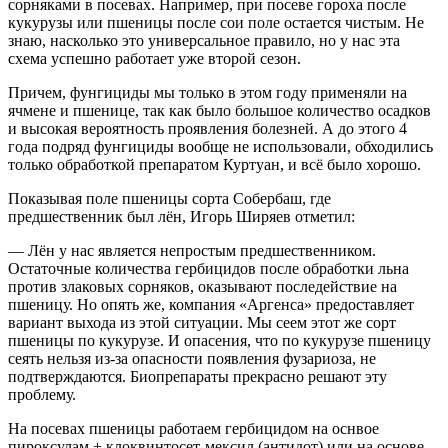
сорняками в посевах. Например, при посеве гороха после
кукурузы или пшеницы после сои поле остается чистым. Не
знаю, насколько это универсальное правило, но у нас эта
схема успешно работает уже второй сезон.
Причем, фунгициды мы только в этом году применяли на
ячмене и пшенице, так как было большое количество осадков
и высокая вероятность проявления болезней. А до этого 4
года подряд фунгициды вообще не использовали, обходились
только обработкой препаратом Куртуан, и всё было хорошо.
Показывая поле пшеницы сорта Собербаш, где
предшественник был лён, Игорь Ширяев отметил:
— Лён у нас является непростым предшественником.
Остаточные количества гербицидов после обработки льна
против злаковых сорняков, оказывают последействие на
пшеницу. Но опять же, компания «Аргенса» предоставляет
вариант выхода из этой ситуации. Мы сеем этот же сорт
пшеницы по кукурузе. И опасения, что по кукурузе пшеницу
сеять нельзя из-за опасности появления фузариоза, не
подтверждаются. Биопрепараты прекрасно решают эту
проблему.
На посевах пшеницы работаем гербицидом на оснвое
пироксулам + клоквинтосет-мексил (антидот) или на основе