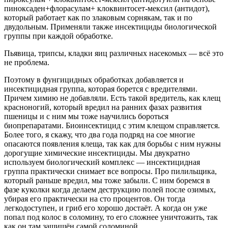
пиноксаден+флорасулам+ клоквинтосет-мексил (антидот),
который работает как по злаковым сорнякам, так и по
двудольным. Применяли также инсектициды биологической
группы при каждой обработке.
Пьявица, трипсы, кладки яиц различных насекомых — всё это
не проблема.
Поэтому в фунгицидных обработках добавляется и
инсектицидная группа, которая борется с вредителями.
Причем химию не добавляли. Есть такой вредитель, как клещ
красноногий, который вредил на ранних фазах развития
пшеницы и с ним мы тоже научились бороться
биопрепаратами. Биоинсектицид с этим клещом справляется.
Более того, я скажу, что два года подряд на сое многие
опасаются появления клеща, так как для борьбы с ним нужны
дорогущие химические инсектициды. Мы двукратно
используем биологический комплекс — инсектицидная
группа практически снимает все вопросы. Про пилильщика,
который раньше вредил, мы тоже забыли. С ним боремся в
фазе куколки когда делаем деструкцию полей после озимых,
убирая его практически на сто процентов. Он тогда
легкодоступен, и гриб его хорошо достаёт. А когда он уже
попал под колос в соломину, то его сложнее уничтожить, так
как он там защищён самой соломиной.