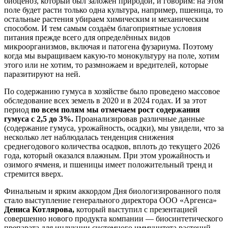
биоценоз, который был заложен природой, и говорим: на этом
поле будет расти только одна культура, например, пшеница, то
остальные растения убираем химическим и механическим
способом. И тем самым создаём благоприятные условия
питания прежде всего для определённых видов
микроорганизмов, включая и патогена фузариума. Поэтому
когда мы выращиваем какую-то монокультуру на поле, хотим
этого или не хотим, то размножаем и вредителей, которые
паразитируют на ней.
По содержанию гумуса в хозяйстве было проведено массовое
обследование всех земель в 2020 и в 2024 годах. И за этот
период
по всем полям мы отмечаем рост содержания
гумуса с 2,5 до 3%.
Проанализировав различные данные
(содержание гумуса, урожайность, осадки), мы увидели, что за
несколько лет наблюдалась тенденция снижения
среднегодового количества осадков, вплоть до текущего 2026
года, который оказался влажным. При этом урожайность и
озимого ячменя, и пшеницы имеет положительный тренд и
стремится вверх.
Финальным и ярким аккордом Дня биологизированного поля
стало выступление генерального директора ООО «Аргенса»
Дениса Котлярова,
который выступил с презентацией
совершенно нового продукта компании — биосинтетического
препарата для индукции системного иммунитета растений,