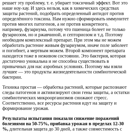
решает эту проблему, т. е. убирает токсичный эффект. Вот это
наше ноу-хау. И здесь нельзя, как в химических средствах
защиты растений, подобрать определенный антидот против
определённого токсина. Нам нужно сформировать иммунитет
против многих патогенов, а не против конкретного,
например, фузариума, потому что пшеница болеет не только
фузариозом, но и ржавчиной, и септориозом и т.д. Поэтому
необходим комплексный препарат. При этом мы не можем
обработать растение живым фузариумом, иначе поле заболеет
и погибнет, а мертвым можем. Второй компонент препарата
находится тоже в неживом состоянии. Это бактерия, которая
достаточно уникальна и не способна существовать в
привычных для нас аэробных условиях. Поэтому мы взяли
лучшее — это продукты жизнедеятельности симбиотической
бактерии.
Техника простая — обработка растений, которые распознают
следы патогенов и активизируют свои гены защиты, а остатки
симбиотических микроорганизмов снижают стресс.
Соответственно, все ресурсы растения идут на защиту и
формирование урожая.
Результаты испытания показали снижение поражений
болезнями на 50-75%, прибавка урожая в пределах 12-30
%,
длительная защита до 30 дней, а также совместимость с