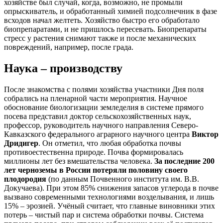
хозяйстве был случай, когда, возможно, не промыли
опрыскиватель, и обработанный химией подсолнечник в фазе
всходов начал желтеть. Хозяйство быстро его обработало
биопрепаратами, и не пришлось пересевать. Биопрепараты
стресс у растения снимают также и после механических
повреждений, например, после града.
Наука – производству
После знакомства с полями хозяйства участники Дня поля
собрались на пленарной части мероприятия. Научное
обоснование биологизации земледелия в системе прямого
посева представил доктор сельскохозяйственных наук,
профессор, руководитель научного направления Северо-
Кавказского федерального аграрного научного центра
Виктор
Дридигер
. Он отметил, что любая обработка почвы
противоестественна природе. Почва формировалась
миллионы лет без вмешательства человека.
За последние 200
лет черноземы в России потеряли половину своего
плодородия
(по данным Почвенного института им. В.В.
Докучаева). При этом 85% снижения запасов углерода в почве
вызвано современными технологиями возделывания, и лишь
15% – эрозией. Учёный считает, что главные виновники этих
потерь – чистый пар и система обработки почвы. Система