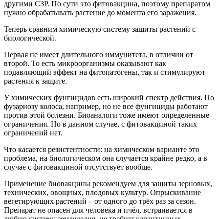
другими СЗР. По сути это фитовакцина, поэтому препаратом
нужно обрабатывать растение до момента его заражения.
Теперь сравним химическую систему защиты растений с
биологической.
Первая не имеет длительного иммунитета, в отличии от
второй. То есть микроорганизмы оказывают как
подавляющий эффект на фитопатогены, так и стимулируют
растения к защите.
У химических фунгицидов есть широкий спектр действия. По
фузариозу колоса, например, но не все фунгициды работают
против этой болезни. Биоаналоги тоже имеют определенные
ограничения. Но в данном случае, с фитовакциной таких
ограничений нет.
Что касается резистентности: на химическом варианте это
проблема, на биологическом она случается крайне редко, а в
случае с фитовакциной отсутствует вообще.
Применение биовакцины рекомендуем для защиты зерновых,
технических, овощных, плодовых культур. Опрыскивание
вегетирующих растений – от одного до трёх раз за сезон.
Препарат не опасен для человека и пчёл, встраивается в
любую систему земледелия, не требует карантинных