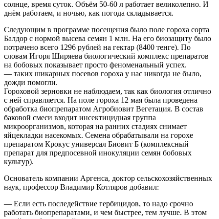
солнце, время суток. Объём 50-60 л работает великолепно. И
днём работаем, и ночью, как погода складывается.
Следующим в программе посещения было поле гороха сорта
Балдор с нормой высева семян 1 млн. На его биозащиту было
потрачено всего 1296 рублей на гектар (8400 тенге). По
словам Игоря Ширяева биологический комплекс препаратов
на бобовых показывает просто феноменальный успех.
— таких шикарных посевов гороха у нас никогда не было,
дожди помогли.
Гороховой зерновки не наблюдаем, так как биология отлично
с ней справляется. На поле гороха 12 мая была проведена
обработка биопрепаратом Агробиовит Вегетация. В состав
баковой смеси входит инсектицидная группа
микроорганизмов, которая на ранних стадиях снимает
яйцекладки насекомых. Семена обрабатывали на горохе
препаратом Крокус универсал Биовит Б (комплексный
препарат для предпосевной инокуляции семян бобовых
культур).
Основатель компании Аргенса, доктор сельскохозяйственных
наук, профессор Владимир Котляров добавил:
— Если есть последействие гербицидов, то надо срочно
работать биопрепаратами, и чем быстрее, тем лучше. В этом