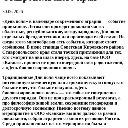
30.06.2026
«День поля» в календаре современного агрария — событие
привычное. Летом они проходят довольно часто:
областные, республиканские, международные, Дни поля
отдельных брендов техники или производителей семян. Но
среди этого многообразия есть события, которые стоят
особняком. В июне станица Советская Кировского района
Ставропольского края стала точкой притяжения для тех,
кто смотрит на два шага вперед. Здесь, на базе ООО
«Кавказ», прошел не просто очередной смотр достижений,
а «День биологизированного поля».
Традиционные Дни поля чаще всего показывают
интенсивную химическую или агрохимическую гонку: кто
больше внес, тот больше получил. «День
биологизированного поля» — это событие совершенно
другого порядка. Оно не про краткосрочный результат, а
про философию живой земли, сохранение плодородия и
долгосрочную экономику. Именно поэтому данное
мероприятие в ООО «Кавказ» вышло далеко за рамки
локального, собрав аграриев со многих регионов России.
Среди приглашенных на это мероприятия была и