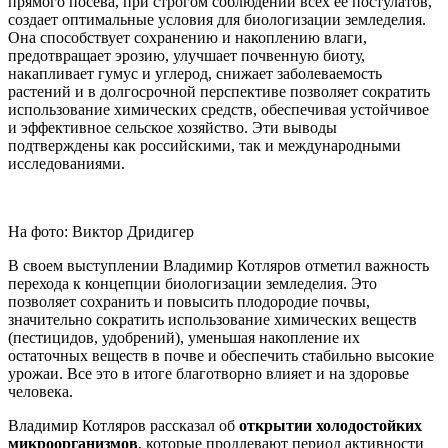
прямого посева, при строгом соблюдении всех её постулатов,
создает оптимальные условия для биологизации земледелия.
Она способствует сохранению и накоплению влаги,
предотвращает эрозию, улучшает почвенную биоту,
накапливает гумус и углерод, снижает заболеваемость
растений и в долгосрочной перспективе позволяет сократить
использование химических средств, обеспечивая устойчивое
и эффективное сельское хозяйство. Эти выводы
подтверждены как российскими, так и международными
исследованиями.
На фото: Виктор Дридигер
В своем выступлении Владимир Котляров отметил важность
перехода к концепции биологизации земледелия. Это
позволяет сохранить и повысить плодородие почвы,
значительно сократить использование химических веществ
(пестицидов, удобрений), уменьшая накопление их
остаточных веществ в почве и обеспечить стабильно высокие
урожаи. Все это в итоге благотворно влияет и на здоровье
человека.
Владимир Котляров рассказал об
открытии холодостойких
микроорганизмов
, которые продлевают период активности