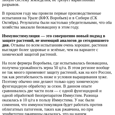
разрывов.
В прошлом году мы провели первые производственные
испытания на Урале (КФХ Воробьев) и в Сибири (СК
Октябрь). Результаты были настолько убедительными, что оба
хозяйства заказали биовакцину в этом году.
Иммуностимуляция — это совершенно новый подход в
защите растений, не имеющий аналогов до сегодняшнего
дня.
Отзывы по всем испытаниям очень хорошие, растения
выглядят более здоровые и зелёные, чем на варианте с
химической защитой растений.
На поле фермера Воробьева, где испытывалась биовакцина,
получена урожайность зерна 50 ц/га. В этом регионе вообще
не так много применяют защиту растений, как на юге России,
так как рентабельность ниже и условия выращивания хуже.
Поэтому обычно они делают только одну химическую
фунгицидную обработку за сезон. В данном опыте
сравнивались две части поля — с одной фунгицидной и
одной обработкой биопрепаратом Иммустим. Разница
оказалась в 10 ц/га в пользу Иммустима. У нас были
сомнения, что иммуностимуляция будет работать против
облигатных патогенов, таких как ржавчина, но при
эпифитотии ржавчины оказалось, что на нашем