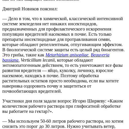
Дмитрий Новиков пояснил:
— Дело в том, что в химической, классической интенсивной
системе земледелия нет никаких инсектицидов,
предназначенных для профилактического искоренения
популяции вредителей насекомых в почве. Есть только
препараты инсектицидные для протравливания семян,
которые обладают репеллентным, отпугивающим эффектом.
В биологической системе защиты есть целый ряд биоагентов.
Это грибы, такие как
Metarhizium anisopliae
,
Beauveria
bassiana
, Verticillium lecanii
, которые обладают
энтомопатогенным действием, то есть уничтожают все фазы
развития вредителя — яйцо, куколку, личинку, взрослое
насекомое, находясь в почве. Поэтому обработка
растительных остатков просто необходима, если вы хотите
наверняка оздоровить почву и защититься от
почвообитающих вредителей.
Участники дня поля задали вопрос Игорю Ширяеву: «Каким
количеством рабочего раствора при глифосатной обработке
вы работаете на гектар?».
— Мы используем 50-60 литров рабочего раствора, но хотим
снизить это порог до 30 литров. Нужно учитывать ветер,