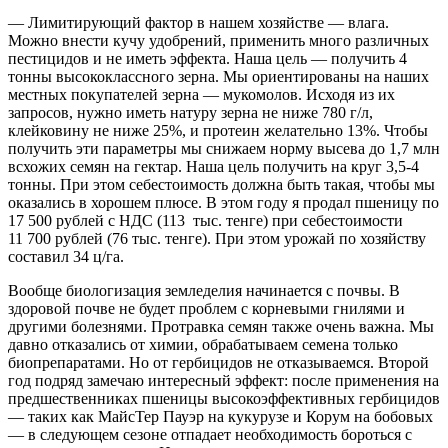
— Лимитирующий фактор в нашем хозяйстве — влага.
Можно внести кучу удобрений, применить много различных
пестицидов и не иметь эффекта. Наша цель — получить 4
тонны высококлассного зерна. Мы ориентированы на наших
местных покупателей зерна — мукомолов. Исходя из их
запросов, нужно иметь натуру зерна не ниже 780 г/л,
клейковину не ниже 25%, и протеин желательно 13%. Чтобы
получить эти параметры мы снижаем норму высева до 1,7 млн
всхожих семян на гектар. Наша цель получить на круг 3,5-4
тонны. При этом себестоимость должна быть такая, чтобы мы
оказались в хорошем плюсе. В этом году я продал пшеницу по
17 500 рублей с НДС (113 тыс. тенге) при себестоимости
11 700 рублей (76 тыс. тенге). При этом урожай по хозяйству
составил 34 ц/га.
Вообще биологизация земледелия начинается с почвы. В
здоровой почве не будет проблем с корневыми гнилями и
другими болезнями. Протравка семян также очень важна. Мы
давно отказались от химии, обрабатываем семена только
биопрепаратами. Но от гербицидов не отказываемся. Второй
год подряд замечаю интересный эффект: после применения на
предшественниках пшеницы высокоэффективных гербицидов
— таких как МайсТер Пауэр на кукурузе и Корум на бобовых
— в следующем сезоне отпадает необходимость бороться с