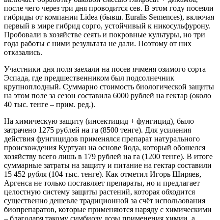
после чего через три дня проводится сев. В этом году посеяли
гибриды от компании Lidea (бывш. Euralis Semences), включая
первый в мире гибрид сорго, устойчивый к никосульфурону.
Пробовали в хозяйстве сеять и покровные культуры, но три
года работы с ними результата не дали. Поэтому от них
отказались.
Участники дня поля заехали на посев ячменя озимого сорта
Эспада, где предшественником был подсолнечник
крупноплодный. Суммарно стоимость биологической защиты
на этом поле за сезон составила 6000 рублей на гектар (около
40 тыс. тенге – прим. ред.).
На химическую защиту (инсектицид + фунгицид), было
затрачено 1275 рублей на га (8500 тенге). Для усиления
действия фунгицидов применялся препарат натурального
происхождения Куртуан на основе йода, который обошелся
хозяйству всего лишь в 179 рублей на га (1200 тенге). В итоге
суммарные затраты на защиту и питание на гектар составили
15 452 рубля (104 тыс. тенге). Как отметил Игорь Ширяев,
Аргенса не только поставляет препараты, но и предлагает
целостную систему защиты растений, которая обходится
существенно дешевле традиционной за счёт использования
биопрепаратов, которые применяются наряду с химическими
– благодаря такому симбиозу дозы применения химии, а