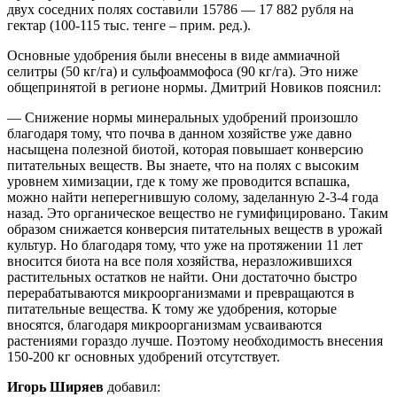
двух соседних полях составили 15786 — 17 882 рубля на
гектар (100-115 тыс. тенге – прим. ред.).
Основные удобрения были внесены в виде аммиачной
селитры (50 кг/га) и сульфоаммофоса (90 кг/га). Это ниже
общепринятой в регионе нормы. Дмитрий Новиков пояснил:
— Снижение нормы минеральных удобрений произошло
благодаря тому, что почва в данном хозяйстве уже давно
насыщена полезной биотой, которая повышает конверсию
питательных веществ. Вы знаете, что на полях с высоким
уровнем химизации, где к тому же проводится вспашка,
можно найти неперегнившую солому, заделанную 2-3-4 года
назад. Это органическое вещество не гумифицировано. Таким
образом снижается конверсия питательных веществ в урожай
культур. Но благодаря тому, что уже на протяжении 11 лет
вносится биота на все поля хозяйства, неразложившихся
растительных остатков не найти. Они достаточно быстро
перерабатываются микроорганизмами и превращаются в
питательные вещества. К тому же удобрения, которые
вносятся, благодаря микроорганизмам усваиваются
растениями гораздо лучше. Поэтому необходимость внесения
150-200 кг основных удобрений отсутствует.
Игорь Ширяев
добавил: