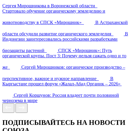
Сергея Мирошникова в Воронежской области
Стартовало обучение органическому земледелию и
животноводству в СПСК «Мирошник»
В Астраханской
области обсудили развитие органического земледелия
В
Индонезии заинтересовались российскими разработками
биозащиты растений
СПСК «Мирошник»: Путь
органической крупы. Пост 3: Почему нельзя сажать одно и то
же
Сергей Мирошников: органическое производство –
перспективное, важное и нужное направление
В
Кыргыстане прошел форум «Жалал-Абад Органик – 2026»
Сергей Коршунов: Россия владеет почти половиной
чернозема в мире
ПОДПИСЫВАЙТЕСЬ НА НОВОСТИ
СОЮЗА