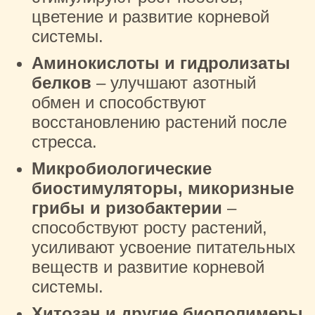
цветение и развитие корневой
системы.
Аминокислоты
и гидролизаты
белков
– улучшают азотный
обмен и способствуют
восстановлению растений после
стресса.
Микробиологические
биостимуляторы
,
микоризные
грибы
и ризобактерии
–
способствуют росту растений,
усиливают усвоение питательных
веществ и развитие корневой
системы.
Хитозан и другие биополимеры