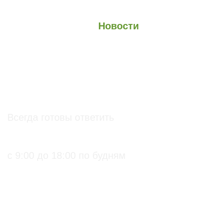
О проекте
О Союзе
Новости
Анонсы
Контакты
info@soz.bio
Всегда готовы ответить
+7 (495) 136-99-71
с 9:00 до 18:00 по будням
ПРАКТИЧЕСКИЕ БИОЛОГИЧЕСКИЕ И
ОРГАНИЧЕСКИЕ РЕШЕНИЯ ДЛЯ
СЕЛЬХОЗПРОИЗВОДИТЕЛЕЙ