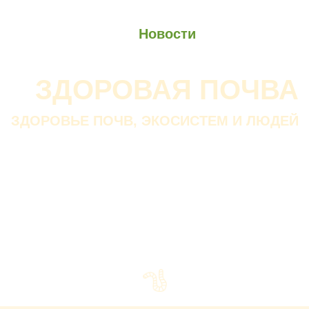
О проекте
О Союзе
Новости
Анонсы
Контакты
ЗДОРОВАЯ ПОЧВА
ЗДОРОВЬЕ ПОЧВ, ЭКОСИСТЕМ И ЛЮДЕЙ
Почва дороже золота.
Без золота люди прожить
смогли бы, а без почвы — нет.
В. ДОКУЧАЕВ
Русский ученый-почвовед