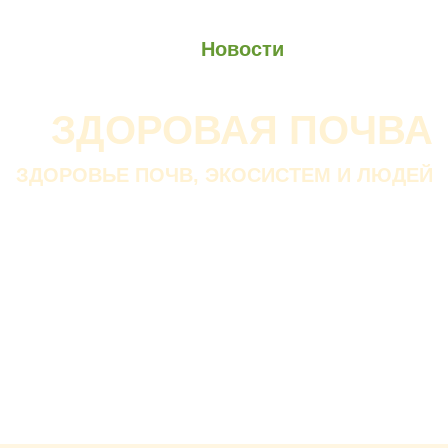
О проекте
О Союзе
Новости
Анонсы
Контакты
ЗДОРОВАЯ ПОЧВА
ЗДОРОВЬЕ ПОЧВ, ЭКОСИСТЕМ И ЛЮДЕЙ
Почва дороже золота.
Без золота люди прожить
смогли бы, а без почвы — нет.
В. ДОКУЧАЕВ
Русский ученый-почвовед