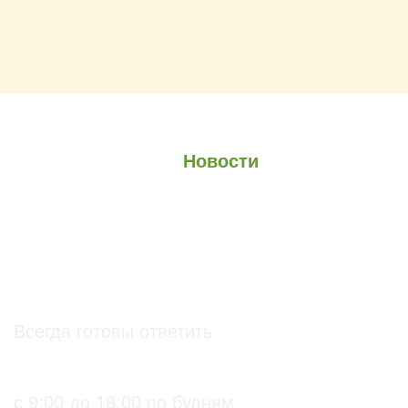
О проекте
О Союзе
Новости
Анонсы
Контакты
info@soz.bio
Всегда готовы ответить
+7 (495) 136-99-71
с 9:00 до 18:00 по будням