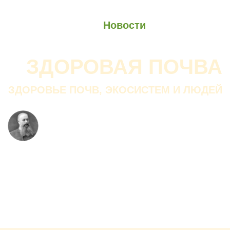
О проекте
О Союзе
Новости
Анонсы
Контакты
ЗДОРОВАЯ ПОЧВА
ЗДОРОВЬЕ ПОЧВ, ЭКОСИСТЕМ И ЛЮДЕЙ
Почва дороже золота.
Без золота люди прожить
смогли бы, а без почвы — нет.
В. ДОКУЧАЕВ
Русский ученый-почвовед