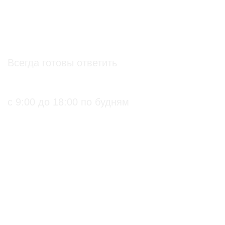
info@soz.bio
Всегда готовы ответить
+7 (495) 136-99-71
с 9:00 до 18:00 по будням
ПРАКТИЧЕСКИЕ БИОЛОГИЧЕСКИЕ И
ОРГАНИЧЕСКИЕ РЕШЕНИЯ ДЛЯ
СЕЛЬХОЗПРОИЗВОДИТЕЛЕЙ
С подтверждением
Биопрепараты
на использование в
Биоинсектициды
органическом
Стимуляторы роста
земледелии
Биофунгициды