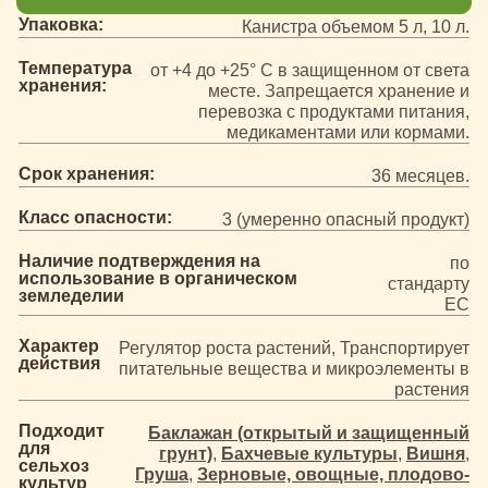
Упаковка:
Канистра объемом 5 л, 10 л.
Температура
от +4 до +25° C в защищенном от света
хранения:
месте. Запрещается хранение и
перевозка с продуктами питания,
медикаментами или кормами.
Срок хранения:
36 месяцев.
Класс опасности:
3 (умеренно опасный продукт)
Наличие подтверждения на
по
использование в органическом
стандарту
земледелии
ЕС
Характер
Регулятор роста растений, Транспортирует
действия
питательные вещества и микроэлементы в
растения
Подходит
Баклажан (открытый и защищенный
для
грунт)
,
Бахчевые культуры
,
Вишня
,
сельхоз
Груша
,
Зерновые, овощные, плодово-
культур