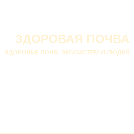
О проекте
О Союзе
Новости
Анонсы
Контакты
ЗДОРОВАЯ ПОЧВА
ЗДОРОВЬЕ ПОЧВ, ЭКОСИСТЕМ И ЛЮДЕЙ
Почва дороже золота.
Без золота люди прожить
смогли бы, а без почвы — нет.
В. ДОКУЧАЕВ
Русский ученый-почвовед