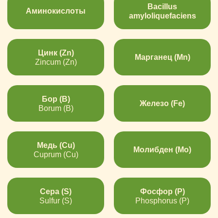
Bacillus
Аминокислоты
amyloliquefaciens
Цинк (Zn)
Марганец (Mn)
Zincum (Zn)
Бор (B)
Железо (Fe)
Borum (B)
Медь (Cu)
Молибден (Mo)
Cuprum (Cu)
Сера (S)
Фосфор (P)
Sulfur (S)
Phosphorus (P)