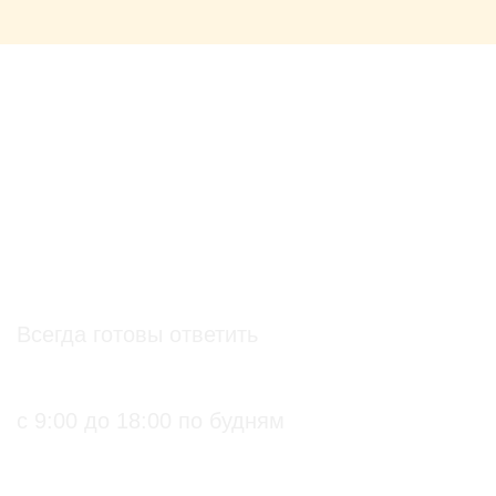
О проекте
О Союзе
Новости
Анонсы
Контакты
info@soz.bio
Всегда готовы ответить
+7 (495) 136-99-71
с 9:00 до 18:00 по будням
ПРАКТИЧЕСКИЕ БИОЛОГИЧЕСКИЕ И