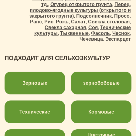
тд.
,
Огурец открытого грунта
,
Перец
,
плодово-ягодные культуры (открытого и
закрытого грунта)
,
Подсолнечник
,
Просо
,
Рапс
,
Рис
,
Рожь
,
Салат
,
Свекла столовая
,
Свекла сахарная
,
Соя
,
Технические
культуры
,
Тыквенные
,
Фасоль
,
Чеснок
,
Чечевица
,
Экспарцет
ПОДХОДИТ ДЛЯ СЕЛЬХОЗКУЛЬТУР
Зерновые
зернобобовые
Технические
Кормовые
Цветочные