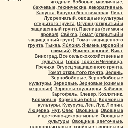
ягодные, бобовые, масличные,
бахчевые, технические, декоративные
,
Капуста
,
Капуста белокачанная
,
Липа
,
Лук репчатый
,
овощные культуры
открытого грунта
,
Огурец (открытый и
защищенный грунт)
,
Пшеница (озимая и
яровая)
,
Свёкла
,
Томат (открытый и
защищенный грунт)
,
Томат защищенного
грунта
,
Тыква
,
Яблоня
,
Ячмень (яровой и
озимый)
,
Ячмень яровой
,
Вика
,
Виноград
,
Все сельскохозяйственные
культуры
,
Горох
,
Горох и Чечевица
,
Гречиха
,
Огурец защищенного грунта
,
Томат открытого грунта
,
Зелень
,
Зернобобовые
,
Зернобобовые
культуры
,
Зерновые
,
Зерновые (озимые
и яровые)
,
Зерновые культуры
,
Кабачок
,
Картофель
,
Клевер
,
Козлятник
,
Кормовые
,
Кормовые бобы
,
Кормовые
культуры
,
Кукуруза
,
Лён
,
Лук
,
Люпин
,
Люцерна
,
Нут
,
Овёс
,
Овощные
,
Овощные
и цветочно-декоративные
,
Овощные
культуры
,
Овощные, цветочные,
плодово-ягодные, хвойные, зерновые и